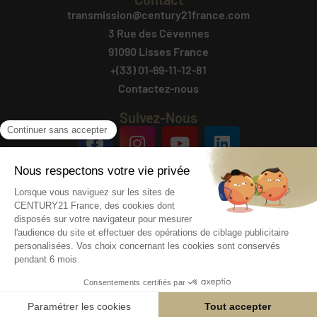
transmission@century21france.com
3 Rue des Cévennes
91090 Lisses France
+(33) 01-69-11-12-81
Contactez-nous
Suivez-Nous
Agencesimmobilieresavendre.fr
@ 2025 AGENCES
est un site d'annonces
IMMOBILIERES A VENDRE
d'agences immobilières créé
par CENTURY 21.