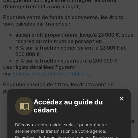
d’enregistrement à son budget.
Pour une vente de fonds de commerce, les droits
sont calculés par tranches :
aucun droit proportionnel jusqu’à 23 000 €, sous
réserve du minimum de perception ;
3 % sur la fraction comprise entre 23 001 € et
200 000 € ;
5 % sur la fraction supérieure à 200 000 €.
Les règles détaillées figurent
sur
Entreprendre.Service-Public.fr
.
Pour une cession de titres, les droits sont en
principe de :
×
Accédez au guide du
0,1 % pour les actions ;
3 % pour les parts sociales, après application
cédant
d’un abattement de 23 000 € réparti
proportionnellement au nombre de parts cédées
Découvrez notre guide exclusif pour préparer
;
sereinement la transmission de votre agence.
5 % pour les participations dans une société à
Remplissez le formulaire pour recevoir l'accès par e-