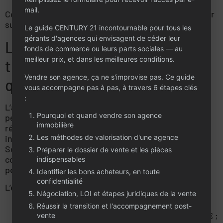
prépondérance immobilière.
mail.
Ces droits sont distincts de l’impôt dû par le vendeur
sur sa plus-value.
Le guide CENTURY 21 incontournable pour tous les
gérants d'agences qui envisagent de céder leur
L’exonération selon la valeur
fonds de commerce ou leurs parts sociales — au
meilleur prix, et dans les meilleures conditions.
transmise : article 238
Vendre son agence, ça ne s'improvise pas. Ce guide
quindecies
vous accompagne pas à pas, à travers 6 étapes clés
:
L’article 238 quindecies du Code général des impôts
Pourquoi et quand vendre son agence
peut exonérer les plus-values professionnelles
immobilière
réalisées lors de la transmission d’une entreprise
individuelle ou d’une branche complète d’activité.
Les méthodes de valorisation d'une agence
Sous certaines conditions, il peut également
Préparer le dossier de vente et les pièces
concerner l’intégralité des parts d’une société de
indispensables
personnes détenues à titre professionnel.
Identifier les bons acheteurs, en toute
confidentialité
L’exonération est :
Négociation, LOI et étapes juridiques de la vente
totale lorsque la valeur des éléments transmis,
Réussir la transition et l'accompagnement post-
hors actifs immobiliers, n’excède pas 500 000 € ;
vente