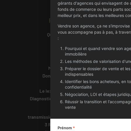
gérants d'agences qui envisagent de 
fonds de commerce ou leurs parts soc
meilleur prix, et dans les meilleures co
Présentation
Vendre son agence, ça ne s'improvise
Accueil
vous accompagne pas à pas, à travers
Qui sommes-nous
:
Actualités
Pourquoi et quand vendre son ag
Annonces
immobilière
Liens
Les méthodes de valorisation d'u
Mentions légales
Préparer le dossier de vente et les
indispensables
Données personnelles
Identifier les bons acheteurs, en t
Barème
confidentialité
Le lexique de l'immobilier
Négociation, LOI et étapes juridiq
Diagnostic du potentiel de cession
Réussir la transition et l'accompa
vente
Contact
transmission@century21france.com
3 Rue des Cévennes
Prénom
*