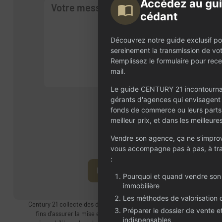
Accédez au gu
cédant
Découvrez notre guide exclusif po
sereinement la transmission de vo
Remplissez le formulaire pour rece
mail.
Le guide CENTURY 21 incontournab
gérants d'agences qui envisagent 
fonds de commerce ou leurs parts
meilleur prix, et dans les meilleure
Vendre son agence, ça ne s'impro
vous accompagne pas à pas, à tra
:
Envoyer
Pourquoi et quand vendre so
immobilière
Les méthodes de valorisation
Century 21 collecte des données à caractère personnel aux
Préparer le dossier de vente et
fins d’assurer la mise en vente et la négoce d’agences
indispensables