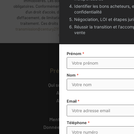
immobilières. Les données mentionnées d’un * sont
Identifier les bons acheteurs, 
obligatoires. Conformément à la règlementation, vous disposez
confidentialité
d’un droit d’accès, de rectification, de portabilité,
d’effacement, de limitation du traitement et d’opposition au
Négociation, LOI et étapes jur
traitement. Ces droits peuvent être exercés à l’adresse
Réussir la transition et l'acc
transmission@century21france.com
. Pour plus d’information
vente
cliquez ici
.
Prénom
*
Présentation
Nom
*
Accueil
Qui sommes-nous
Actualités
Annonces
Email
*
Liens
Mentions légales
Téléphone
*
Données personnelles