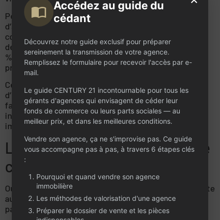
Accédez au guide du
Pour une cession de parts sociales (SARL) ou
cédant
d’actions (SAS), les règles diffèrent
considérablement. Les droits sont respectivement
Découvrez notre guide exclusif pour préparer
de 3 % (après l’application d’un abattement) et de 0,1
sereinement la transmission de votre agence.
%. C’est souvent ce qui motive les acheteurs à
Remplissez le formulaire pour recevoir l'accès par e-
privilégier le rachat de titres.
mail.
Cet enregistrement doit être réalisé dans un délai
Le guide CENTURY 21 incontournable pour tous les
d’un mois qui suit la cession. Intégrer cette fiscalité
gérants d'agences qui envisagent de céder leur
fait partie des
démarches après signature
fonds de commerce ou leurs parts sociales — au
incontournables. Un retard entraîne des pénalités
meilleur prix, et dans les meilleures conditions.
immédiates de la part de l’administration fiscale.
Vendre son agence, ça ne s'improvise pas. Ce guide
Le Guichet Unique INPI pour le
vous accompagne pas à pas, à travers 6 étapes clés
:
changement de dirigeant
Pourquoi et quand vendre son agence
immobilière
Oubliez les vieux dossiers papier envoyés par la poste
au CFE. Tout se passe désormais en ligne, et c’est
Les méthodes de valorisation d'une agence
parfois un véritable parcours du combattant.
Préparer le dossier de vente et les pièces
indispensables