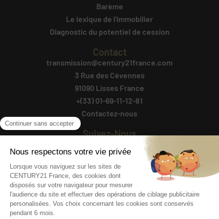
Barème
Le lexique de l'immobilier
Diagnostic du potentiel de cession
Contact
transmission@century21france.com
3 Rue des Cévennes
91090 Lisses France
+(33) 01-69-11-12-81
Contactez-nous
Suivez-Nous