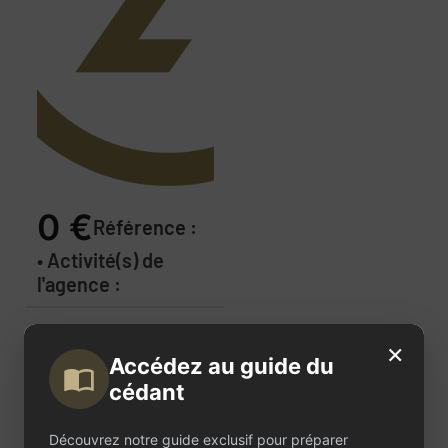
0 €
Référence :
• Activité(s) de
l'agence :
Description
×
Accédez au guide du
de
cédant
l'annonce
Découvrez notre guide exclusif pour préparer