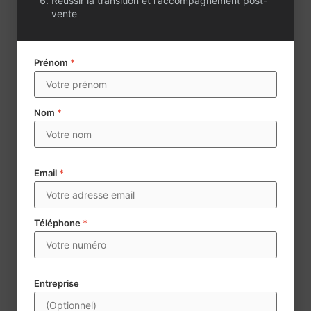
Réussir la transition et l'accompagnement post-
vente
Prénom
*
Nom
*
Email
*
Téléphone
*
Envoyer
Century 21 collecte des données à caractère personnel aux
Entreprise
fins d’assurer la mise en vente et la négoce d’agences
immobilières. Les données mentionnées d’un * sont