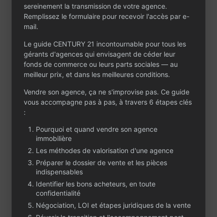
sereinement la transmission de votre agence.
Remplissez le formulaire pour recevoir l'accès par e-
mail.
Le guide CENTURY 21 incontournable pour tous les
gérants d'agences qui envisagent de céder leur
Contactez-nous
fonds de commerce ou leurs parts sociales — au
Un projet ou une
meilleur prix, et dans les meilleures conditions.
question ?
Vendre son agence, ça ne s'improvise pas. Ce guide
vous accompagne pas à pas, à travers 6 étapes clés
Que vous envisagiez de céder ou d’acheter
:
une agence immobilière, CENTURY 21 est à
votre écoute. Partagez votre projet dans le
Pourquoi et quand vendre son agence
formulaire : notre équipe vous contactera
immobilière
rapidement, en toute confidentialité.
Les méthodes de valorisation d'une agence
Préparer le dossier de vente et les pièces
indispensables
Identifier les bons acheteurs, en toute
confidentialité
Négociation, LOI et étapes juridiques de la vente