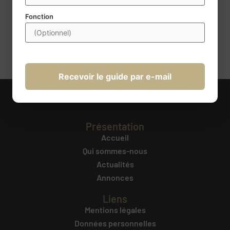
obligatoires. Conformément à la règlementation, vous disposez
d’un droit d’accès, de rectification, de portabilité,
Fonction
d’effacement, de limitation du traitement et d’opposition au
traitement. Ces droits peuvent être exercés à l’adresse
transmission@century21france.com
. Pour plus d’information
cliquez ici
.
Recevoir le guide par e-mail
Présentation
Accueil
Qui sommes-nous
Actualités
Annonces
Liens
Mentions légales
Données personnelles