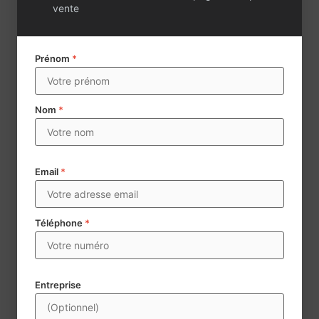
vente
Prénom
*
Nom
*
Email
*
Téléphone
*
Envoyer
Century 21 collecte des données à caractère personnel aux
Entreprise
fins d’assurer la mise en vente et la négoce d’agences
immobilières. Les données mentionnées d’un * sont
obligatoires. Conformément à la règlementation, vous disposez