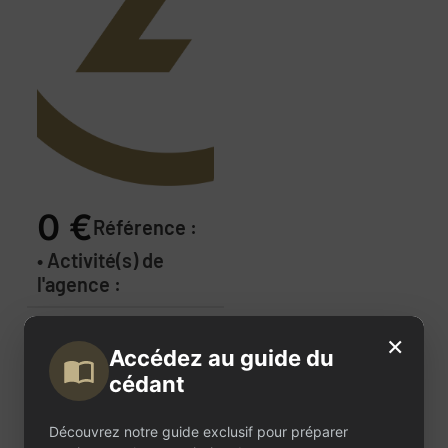
0 €
Référence :
• Activité(s) de
l'agence :
Description
×
Accédez au guide du
de
cédant
l'annonce
Découvrez notre guide exclusif pour préparer