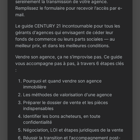
sereinement la transmission de votre agence.
Remplissez le formulaire pour recevoir l'accès par e-
mail.
Le guide CENTURY 21 incontournable pour tous les
gérants d'agences qui envisagent de céder leur
Contactez-nous
fonds de commerce ou leurs parts sociales — au
Un projet ou une
meilleur prix, et dans les meilleures conditions.
question ?
Vendre son agence, ça ne s'improvise pas. Ce guide
vous accompagne pas à pas, à travers 6 étapes clés
Que vous envisagiez de céder ou d’acheter
:
une agence immobilière, CENTURY 21 est à
votre écoute. Partagez votre projet dans le
Pourquoi et quand vendre son agence
formulaire : notre équipe vous contactera
immobilière
rapidement, en toute confidentialité.
Les méthodes de valorisation d'une agence
Préparer le dossier de vente et les pièces
indispensables
Identifier les bons acheteurs, en toute
confidentialité
Négociation, LOI et étapes juridiques de la vente
Réussir la transition et l'accompagnement post-