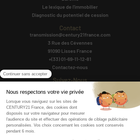
Le lexique de l'immobilier
Diagnostic du potentiel de cession
Contact
transmission@century21france.com
3 Rue des Cévennes
91090 Lisses France
+(33) 01-69-11-12-81
Contactez-nous
Suivez-Nous
Agencesimmobilieresavendre.fr
@ 2025 AGENCES