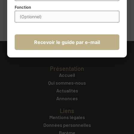
d’un droit d’accès, de rectification, de portabilité,
Fonction
d’effacement, de limitation du traitement et d’opposition au
traitement. Ces droits peuvent être exercés à l’adresse
transmission@century21france.com
. Pour plus d’information
cliquez ici
.
Recevoir le guide par e-mail
Présentation
Accueil
Qui sommes-nous
Actualités
Annonces
Liens
Mentions légales
Données personnelles
Barème