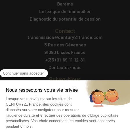
Barème
Le lexique de l'immobilier
Diagnostic du potentiel de cession
Contact
transmission@century21france.com
3 Rue des Cévennes
91090 Lisses France
+(33) 01-69-11-12-81
Contactez-nous
Suivez-Nous