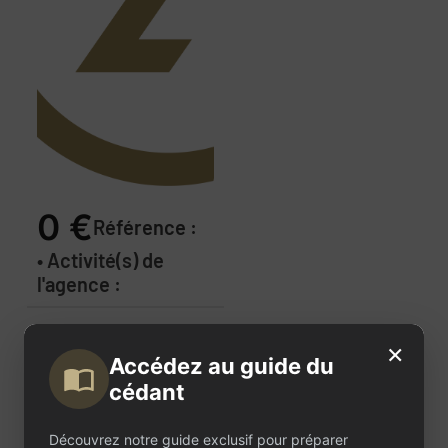
0 €
Référence :
• Activité(s) de
l'agence :
Description
×
Accédez au guide du
de
cédant
l'annonce
Découvrez notre guide exclusif pour préparer