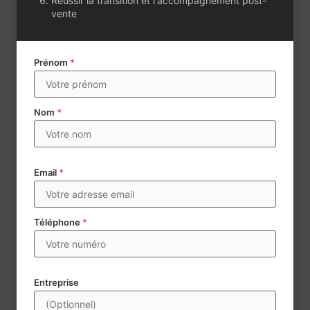
Réussir la transition et l'accompagnement post-
vente
Prénom
*
Nom
*
Email
*
Téléphone
*
Envoyer
Century 21 collecte des données à caractère personnel aux
Entreprise
fins d’assurer la mise en vente et la négoce d’agences
immobilières. Les données mentionnées d’un * sont