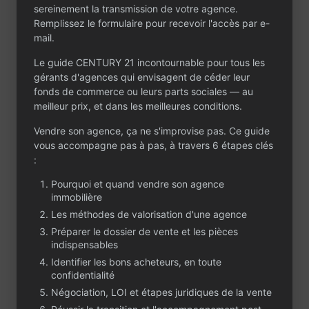
sereinement la transmission de votre agence.
Remplissez le formulaire pour recevoir l'accès par e-
mail.
Le guide CENTURY 21 incontournable pour tous les
gérants d'agences qui envisagent de céder leur
Contactez-nous
fonds de commerce ou leurs parts sociales — au
Un projet ou une
meilleur prix, et dans les meilleures conditions.
question ?
Vendre son agence, ça ne s'improvise pas. Ce guide
vous accompagne pas à pas, à travers 6 étapes clés
Que vous envisagiez de céder ou d’acheter
:
une agence immobilière, CENTURY 21 est à
votre écoute. Partagez votre projet dans le
Pourquoi et quand vendre son agence
formulaire : notre équipe vous contactera
immobilière
rapidement, en toute confidentialité.
Les méthodes de valorisation d'une agence
Préparer le dossier de vente et les pièces
indispensables
Identifier les bons acheteurs, en toute
confidentialité
Négociation, LOI et étapes juridiques de la vente