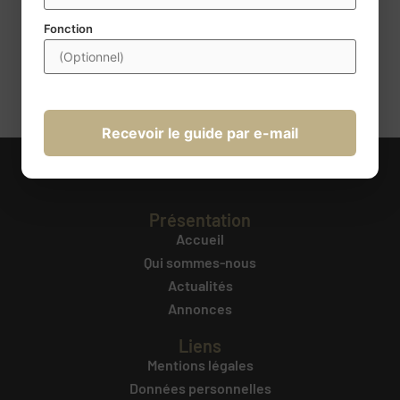
obligatoires. Conformément à la règlementation, vous disposez
d’un droit d’accès, de rectification, de portabilité,
Fonction
d’effacement, de limitation du traitement et d’opposition au
traitement. Ces droits peuvent être exercés à l’adresse
transmission@century21france.com
. Pour plus d’information
cliquez ici
.
Recevoir le guide par e-mail
Présentation
Accueil
Qui sommes-nous
Actualités
Annonces
Liens
Mentions légales
Données personnelles