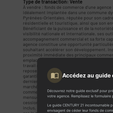
Type de transaction: Vente
À vendre : fonds de commerce d’une agence 
idéalement implantée dans une commune dy
Pyrénées-Orientales, réputée pour son cadre 
résidentielle et touristique, ainsi que son 
Bénéficiant de la puissance et de la notorié
visibilité nationale et internationale, ses ou
accompagnement commercial et sa forte capa
agence constitue une opportunité particuliè
souhaitant accélérer son développement. In
proximité immédiate des principaux commerce
emplacement stratégique et d’un local de plus
travail moderne ainsi que des conditions d’acc
repose sur un portefeuille d’environ 30 manda
Accédez au guide 
garantissant un potentiel immédiat de transac
derniers exercices s’élève à environ 200 000 
marché local porteur. L’équipe actuellement 
Découvrez notre guide exclusif pour pr
commercial et d’un apprenti, permettant une 
votre agence. Remplissez le formulaire p
mensuel est particulièrement maîtrisé, à seu
cession, initialement proposé à 95 000 €, a 
Le guide CENTURY 21 incontournable po
inclus, soit une baisse exceptionnelle de 30 
envisagent de céder leur fonds de comm
cas la qualité de l’affaire, mais s’explique p