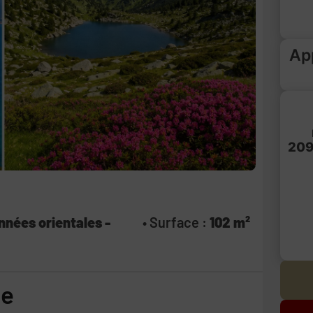
Ap
209
nnées orientales -
• Surface :
102 m²
ce