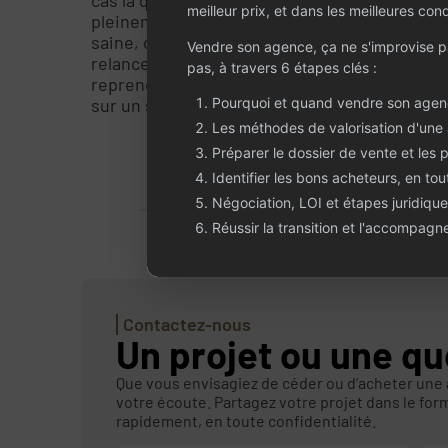
meilleur prix, et dans les meilleures cond
pleinement cette structure, en raison d’autr
saine, déjà opérationnelle, bénéficiant d’une 
Vendre son agence, ça ne s'improvise 
relance et de croissance, cette agence repr
pas, à travers 6 étapes clés :
repreneur dynamique et ambitieux souhaitan
Pourquoi et quand vendre son agen
sur un secteur attractif, entre mer, vignobl
Les méthodes de valorisation d'une
Préparer le dossier de vente et les 
Identifier les bons acheteurs, en tou
Négociation, LOI et étapes juridique
Réussir la transition et l'accompag
Contactez-nous
Un projet ou une qu
Que vous envisagiez de céder ou d’acheter une
votre écoute. Partagez votre projet dans le for
rapidement, en toute confidentialité.