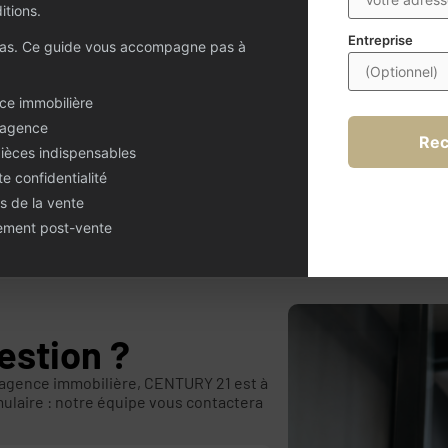
itions.
es projets professionnels en cours. Structure
enseigne forte et d’un fort potentiel de
Entreprise
pas. Ce guide vous accompagne pas à
ésente une véritable opportunité pour un
t s’implanter ou se développer rapidement
ce immobilière
es et proximité immédiate de Espagne.
 agence
Rec
pièces indispensables
te confidentialité
s de la vente
nement post-vente
estion ?
 agence immobilière, CENTURY 21 est à
mulaire : notre équipe vous contactera