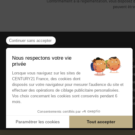
Conformément à la règlementation, vous disposez d’un
peuvent être
Présentation
Liens
Accueil
Mentio
Qui sommes-nous
Donnée
Actualités
Barèm
Annonces
Le lexi
Diagnos
cessio