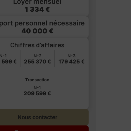
Loyer mensuel
1 334 €
port personnel nécessaire
40 000 €
Chiffres d'affaires
N-1
N-2
N-3
 599 €
255 370 €
179 425 €
Transaction
N-1
209 599 €
Nous contacter