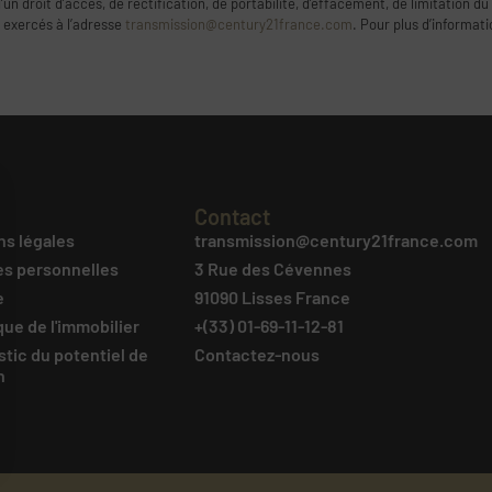
 droit d’accès, de rectification, de portabilité, d’effacement, de limitation du
 exercés à l’adresse
transmission@century21france.com
. Pour plus d’informat
Contact
ns légales
transmission@century21france.com
s personnelles
3 Rue des Cévennes
e
91090 Lisses France
que de l'immobilier
+(33) 01-69-11-12-81
tic du potentiel de
Contactez-nous
n