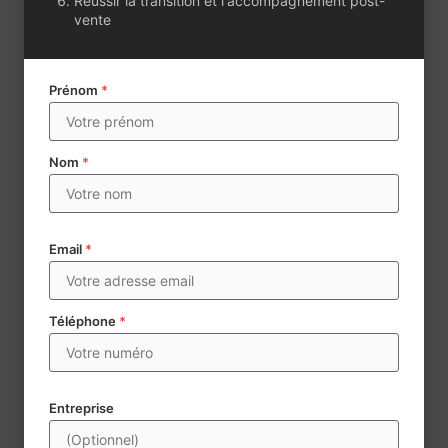
Réussir la transition et l'accompagnement post-
vente
Prénom
*
Nom
*
Email
*
Téléphone
*
Envoyer
Century 21 collecte des données à caractère personnel aux
Entreprise
fins d’assurer la mise en vente et la négoce d’agences
immobilières. Les données mentionnées d’un * sont