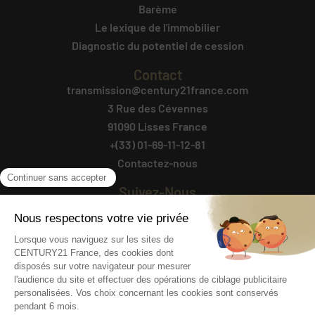
Barème
Le lexique de l'immobilier
Diagnostic du potentiel de cession
Contact
transmission@century21france.com
3 Rue des Cévennes
91090 Lisses France
+(33) 01-69-11-12-81
Contactez-nous
Suivez-Nous