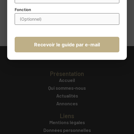
obligatoires. Conformément à la règlementation, vous disposez
d’un droit d’accès, de rectification, de portabilité,
Fonction
d’effacement, de limitation du traitement et d’opposition au
traitement. Ces droits peuvent être exercés à l’adresse
transmission@century21france.com
. Pour plus d’information
cliquez ici
.
Recevoir le guide par e-mail
Présentation
Accueil
Qui sommes-nous
Actualités
Annonces
Liens
Mentions légales
Données personnelles