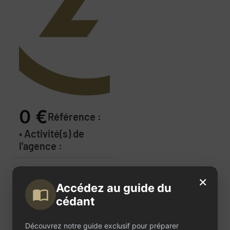
0 €
Référence :
• Activité(s) de
l'agence :
Description
×
Accédez au guide du
de
cédant
l'annonce
Découvrez notre guide exclusif pour préparer