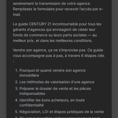
sereinement la transmission de votre agence.
Remplissez le formulaire pour recevoir l'accès par e-
mail.
Le guide CENTURY 21 incontournable pour tous les
gérants d'agences qui envisagent de céder leur
Contactez-nous
fonds de commerce ou leurs parts sociales — au
Un projet ou une
meilleur prix, et dans les meilleures conditions.
question ?
Vendre son agence, ça ne s'improvise pas. Ce guide
vous accompagne pas à pas, à travers 6 étapes clés
Que vous envisagiez de céder ou d’acheter
:
une agence immobilière, CENTURY 21 est à
votre écoute. Partagez votre projet dans le
Pourquoi et quand vendre son agence
formulaire : notre équipe vous contactera
immobilière
rapidement, en toute confidentialité.
Les méthodes de valorisation d'une agence
Préparer le dossier de vente et les pièces
indispensables
Identifier les bons acheteurs, en toute
confidentialité
Négociation, LOI et étapes juridiques de la vente