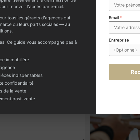
our recevoir l'accès par e-mail.
ur tous les gérants d'agences qui
Email
*
erce ou leurs parts sociales — au
estion ?
itions.
Entreprise
pas. Ce guide vous accompagne pas à
 agence immobilière, CENTURY 21 est à
mulaire : notre équipe vous contactera
ce immobilière
 agence
Rec
pièces indispensables
te confidentialité
s de la vente
nement post-vente