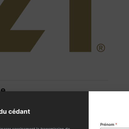
ce
du cédant
Prénom
*
éparer sereinement la transmission de