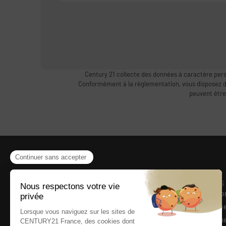
Century 21 collecte des données à caractère pers
Conformément à la règlementation, vous disposez d’un
peuvent être
Présentation
Liens
Accueil
Mentio
Qui sommes-nous
Donnée
Actualités
Barèm