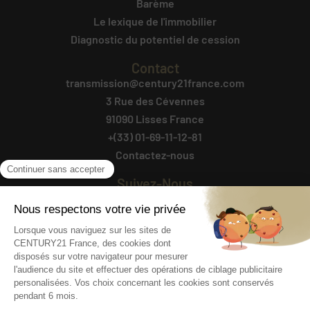
Barème
Le lexique de l'immobilier
Diagnostic du potentiel de cession
Contact
transmission@century21france.com
3 Rue des Cévennes
91090 Lisses France
+(33) 01-69-11-12-81
Contactez-nous
Suivez-Nous