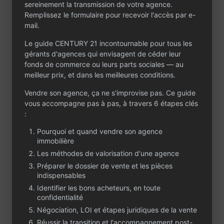
sereinement la transmission de votre agence.
Remplissez le formulaire pour recevoir l'accès par e-
mail.
Le guide CENTURY 21 incontournable pour tous les
gérants d'agences qui envisagent de céder leur
Contactez-nous
fonds de commerce ou leurs parts sociales — au
Un projet ou une
meilleur prix, et dans les meilleures conditions.
question ?
Vendre son agence, ça ne s'improvise pas. Ce guide
vous accompagne pas à pas, à travers 6 étapes clés
Que vous envisagiez de céder ou d’acheter
:
une agence immobilière, CENTURY 21 est à
votre écoute. Partagez votre projet dans le
Pourquoi et quand vendre son agence
formulaire : notre équipe vous contactera
immobilière
rapidement, en toute confidentialité.
Les méthodes de valorisation d'une agence
Préparer le dossier de vente et les pièces
indispensables
Identifier les bons acheteurs, en toute
confidentialité
Négociation, LOI et étapes juridiques de la vente
Réussir la transition et l'accompagnement post-