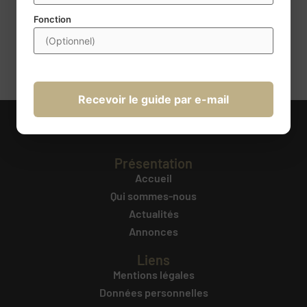
obligatoires. Conformément à la règlementation, vous disposez
d’un droit d’accès, de rectification, de portabilité,
Fonction
d’effacement, de limitation du traitement et d’opposition au
traitement. Ces droits peuvent être exercés à l’adresse
transmission@century21france.com
. Pour plus d’information
cliquez ici
.
Recevoir le guide par e-mail
Présentation
Accueil
Qui sommes-nous
Actualités
Annonces
Liens
Mentions légales
Données personnelles