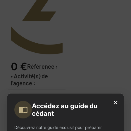
0 €
Référence :
• Activité(s) de
l'agence :
Description
×
Accédez au guide du
de
cédant
l'annonce
Découvrez notre guide exclusif pour préparer