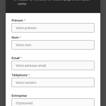
vente
Prénom
*
Nom
*
Email
*
Téléphone
*
Envoyer
Century 21 collecte des données à caractère personnel aux
Entreprise
fins d’assurer la mise en vente et la négoce d’agences
immobilières. Les données mentionnées d’un * sont