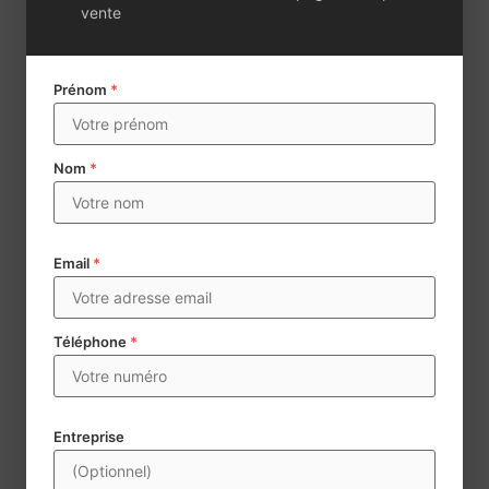
vente
Prénom
*
Nom
*
Email
*
Téléphone
*
Envoyer
Century 21 collecte des données à caractère personnel aux
Entreprise
fins d’assurer la mise en vente et la négoce d’agences
immobilières. Les données mentionnées d’un * sont
obligatoires. Conformément à la règlementation, vous disposez