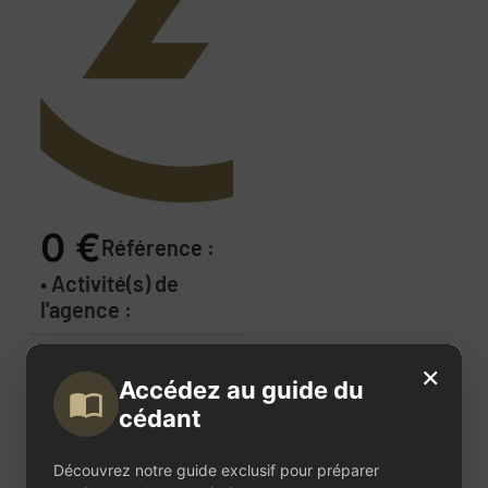
0 €
Référence :
• Activité(s) de
l'agence :
Description
×
Accédez au guide du
de
cédant
l'annonce
Découvrez notre guide exclusif pour préparer