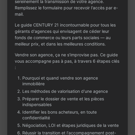
sereinement la transmission de votre agence.
Remplissez le formulaire pour recevoir l'accès par e-
mail.
Le guide CENTURY 21 incontournable pour tous les
gérants d'agences qui envisagent de céder leur
Contactez-nous
fonds de commerce ou leurs parts sociales — au
Un projet ou une
meilleur prix, et dans les meilleures conditions.
question ?
Vendre son agence, ça ne s'improvise pas. Ce guide
vous accompagne pas à pas, à travers 6 étapes clés
Que vous envisagiez de céder ou d’acheter
:
une agence immobilière, CENTURY 21 est à
votre écoute. Partagez votre projet dans le
Pourquoi et quand vendre son agence
formulaire : notre équipe vous contactera
immobilière
rapidement, en toute confidentialité.
Les méthodes de valorisation d'une agence
Préparer le dossier de vente et les pièces
indispensables
Identifier les bons acheteurs, en toute
confidentialité
Négociation, LOI et étapes juridiques de la vente
Réussir la transition et l'accompagnement post-