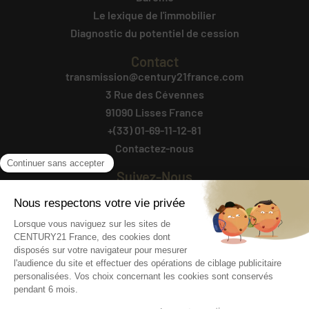
Le lexique de l'immobilier
Diagnostic du potentiel de cession
Contact
transmission@century21france.com
3 Rue des Cévennes
91090 Lisses France
+(33) 01-69-11-12-81
Contactez-nous
Suivez-Nous
Agencesimmobilieresavendre.fr
@ 2025 AGENCES