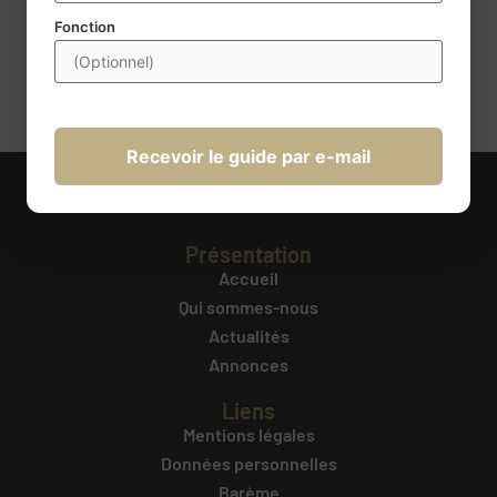
d’un droit d’accès, de rectification, de portabilité,
Fonction
d’effacement, de limitation du traitement et d’opposition au
traitement. Ces droits peuvent être exercés à l’adresse
transmission@century21france.com
. Pour plus d’information
cliquez ici
.
Recevoir le guide par e-mail
Présentation
Accueil
Qui sommes-nous
Actualités
Annonces
Liens
Mentions légales
Données personnelles
Barème