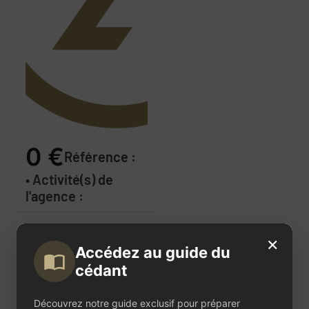
0 €
Référence :
• Activité(s) de
l'agence :
Description
×
Accédez au guide du
de
cédant
l'annonce
Découvrez notre guide exclusif pour préparer