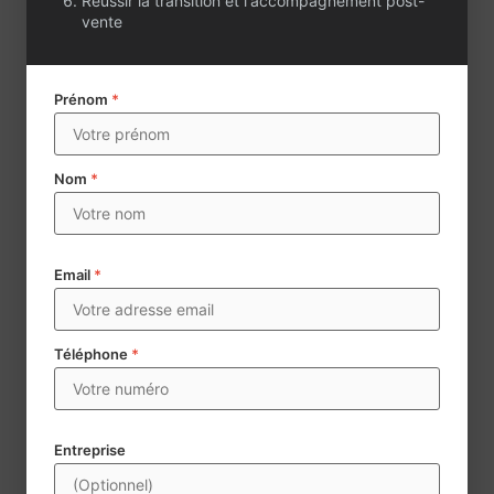
Réussir la transition et l'accompagnement post-
vente
Prénom
*
Nom
*
Email
*
Téléphone
*
Envoyer
Century 21 collecte des données à caractère personnel aux
Entreprise
fins d’assurer la mise en vente et la négoce d’agences
immobilières. Les données mentionnées d’un * sont