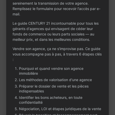
sereinement la transmission de votre agence.
Remplissez le formulaire pour recevoir l'accès par e-
mail.
Le guide CENTURY 21 incontournable pour tous les
gérants d'agences qui envisagent de céder leur
Contactez-nous
fonds de commerce ou leurs parts sociales — au
Un projet ou une
meilleur prix, et dans les meilleures conditions.
question ?
Vendre son agence, ça ne s'improvise pas. Ce guide
vous accompagne pas à pas, à travers 6 étapes clés
Que vous envisagiez de céder ou d’acheter
:
une agence immobilière, CENTURY 21 est à
votre écoute. Partagez votre projet dans le
Pourquoi et quand vendre son agence
formulaire : notre équipe vous contactera
immobilière
rapidement, en toute confidentialité.
Les méthodes de valorisation d'une agence
Préparer le dossier de vente et les pièces
indispensables
Identifier les bons acheteurs, en toute
confidentialité
Négociation, LOI et étapes juridiques de la vente