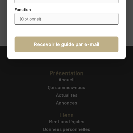
obligatoires. Conformément à la règlementation, vous disposez
d’un droit d’accès, de rectification, de portabilité,
Fonction
d’effacement, de limitation du traitement et d’opposition au
traitement. Ces droits peuvent être exercés à l’adresse
transmission@century21france.com
. Pour plus d’information
cliquez ici
.
Recevoir le guide par e-mail
Présentation
Accueil
Qui sommes-nous
Actualités
Annonces
Liens
Mentions légales
Données personnelles