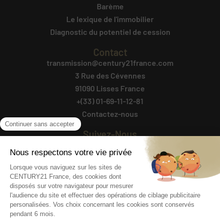
Barème
Le lexique de l'immobilier
Diagnostic du potentiel de cession
Contact
transmission@century21france.com
3 Rue des Cévennes
91090 Lisses France
+(33) 01-69-11-12-81
Contactez-nous
Suivez-Nous