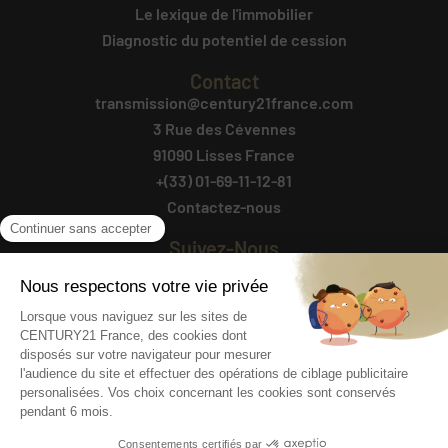
Le lexique de l'immobilier
Diagnostic du potentiel de cession
Contact
transmission@century21france.com
3 Rue des Cévennes
91090 Lisses France
+(33) 01-69-11-12-81
Contactez-nous
Suivez-Nous
Agencesimmobilieresavendre.fr
@ 2025 AGENCES