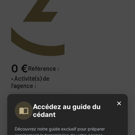
0 €
Référence :
• Activité(s) de
l'agence :
Description
×
Accédez au guide du
de
cédant
l'annonce
Découvrez notre guide exclusif pour préparer