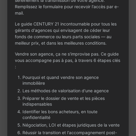
sereinement la transmission de votre agence.
Remplissez le formulaire pour recevoir l'accès par e-
mail.
Le guide CENTURY 21 incontournable pour tous les
gérants d'agences qui envisagent de céder leur
Contactez-nous
fonds de commerce ou leurs parts sociales — au
Un projet ou une
meilleur prix, et dans les meilleures conditions.
question ?
Vendre son agence, ça ne s'improvise pas. Ce guide
vous accompagne pas à pas, à travers 6 étapes clés
Que vous envisagiez de céder ou d’acheter
:
une agence immobilière, CENTURY 21 est à
votre écoute. Partagez votre projet dans le
Pourquoi et quand vendre son agence
formulaire : notre équipe vous contactera
immobilière
rapidement, en toute confidentialité.
Les méthodes de valorisation d'une agence
Préparer le dossier de vente et les pièces
indispensables
Identifier les bons acheteurs, en toute
confidentialité
Négociation, LOI et étapes juridiques de la vente
Réussir la transition et l'accompagnement post-