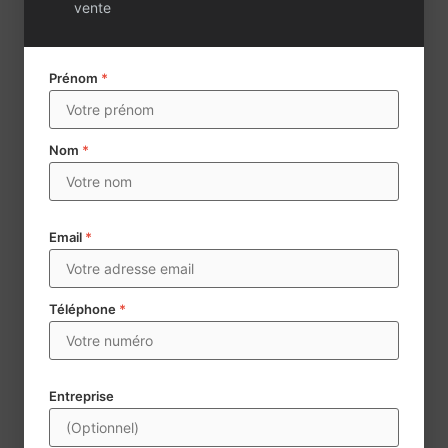
vente
Prénom
*
Nom
*
Email
*
Envoyer
Téléphone
*
Century 21 collecte des données à caractère personnel aux
Entreprise
fins d’assurer la mise en vente et la négoce d’agences
immobilières. Les données mentionnées d’un * sont
obligatoires. Conformément à la règlementation, vous disposez