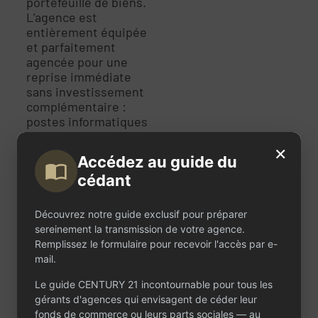
portefeuille de biens.
L’agence est
entièrement équipée
et parfaitement
agencée pour une
reprise immédiate
sans investissement
complémentaire :
postes informatiques
fixes et portables,
×
réseau RJ45, fibre
Accédez au guide du
optique et mobilier
cédant
professionnel de
qualité sont en place.
L’ensemble reflète
Découvrez notre guide exclusif pour préparer
une structure
sereinement la transmission de votre agence.
organisée,
Remplissez le formulaire pour recevoir l'accès par e-
opérationnelle et
mail.
prête à être exploitée
dans les meilleures
Le guide CENTURY 21 incontournable pour tous les
conditions. Exploitée
gérants d'agences qui envisagent de céder leur
aujourd’hui par les
fonds de commerce ou leurs parts sociales — au