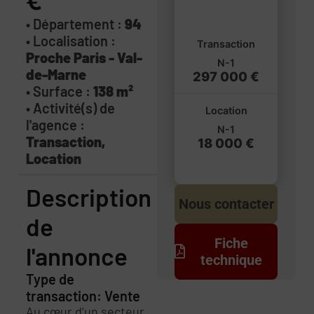
€
• Département :
94
• Localisation :
Transaction
Proche Paris - Val-
N-1
de-Marne
297 000 €
• Surface :
138 m²
• Activité(s) de
Location
l'agence :
N-1
Transaction,
18 000 €
Location
Description
Nous contacter
de
Fiche
l'annonce
technique
Type de
transaction: Vente
Au cœur d’un secteur