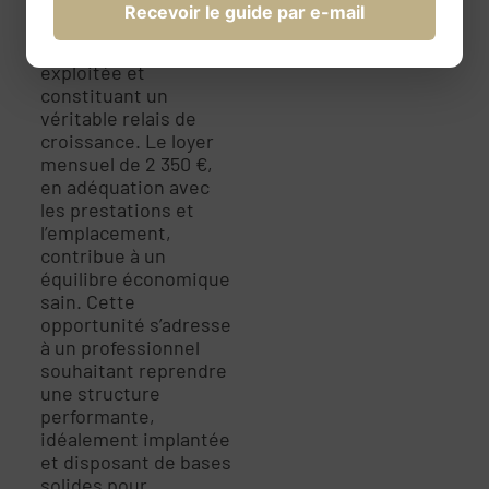
travaillés, qu’en
Recevoir le guide par e-mail
gestion locative,
activité encore peu
exploitée et
constituant un
véritable relais de
croissance. Le loyer
mensuel de 2 350 €,
en adéquation avec
les prestations et
l’emplacement,
contribue à un
équilibre économique
sain. Cette
opportunité s’adresse
à un professionnel
souhaitant reprendre
une structure
performante,
idéalement implantée
et disposant de bases
solides pour