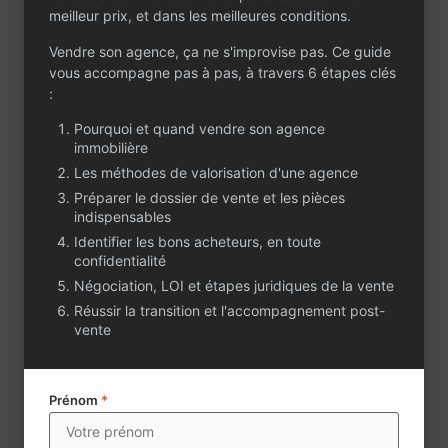
dirigeants
meilleur prix, et dans les meilleures conditions.
accompagnés de deux
Vendre son agence, ça ne s'improvise pas. Ce guide
conseillers en
vous accompagne pas à pas, à travers 6 étapes clés
transaction
:
expérimentés et
présents depuis
Pourquoi et quand vendre son agence
plusieurs années,
immobilière
l’agence s’appuie sur
Les méthodes de valorisation d'une agence
un stock de mandats
Préparer le dossier de vente et les pièces
conséquent, dont
indispensables
près de la moitié en
Identifier les bons acheteurs, en toute
exclusivité,
confidentialité
garantissant une
Négociation, LOI et étapes juridiques de la vente
activité récurrente et
sécurisée. Elle
Réussir la transition et l'accompagnement post-
dispose également
vente
d’un petit portefeuille
de gestion,
actuellement
Prénom
*
administré en
nourrice, offrant une