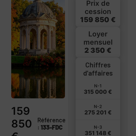
Prix de
cession
159 850 €
Loyer
mensuel
2 350 €
Chiffres
d'affaires
N-1
315 000 €
N-2
159
275 201 €
Référence
850
:
133-FDC
N-3
351 148 €