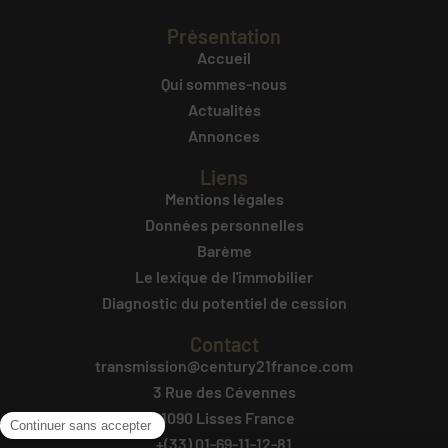
Présentation
Accueil
Qui sommes-nous
Actualités
Annonces
Liens
Mentions légales
Données personnelles
Barème
Le lexique de l'immobilier
Diagnostic du potentiel de cession
Contact
transmission@century21france.com
3 Rue des Cévennes
91090 Lisses France
+(33) 01-69-11-12-81