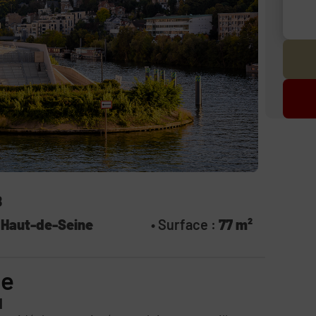
B
:
Haut-de-Seine
• Surface :
77 m²
ce
l