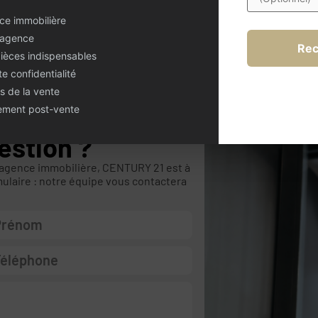
ce immobilière
 agence
Rec
pièces indispensables
te confidentialité
s de la vente
nement post-vente
estion ?
 agence immobilière, CENTURY 21 est à
mulaire : notre équipe vous contactera