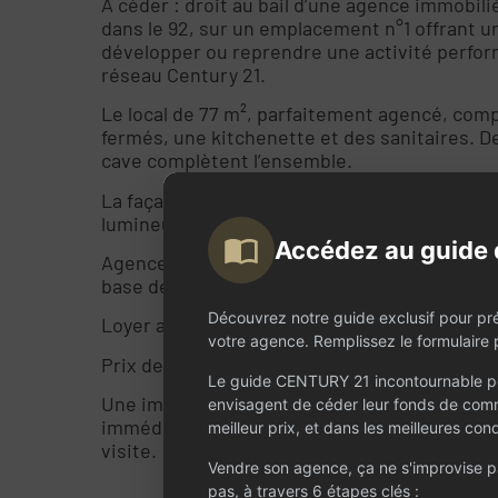
À céder : droit au bail d’une agence immobili
dans le 92, sur un emplacement n°1 offrant un
développer ou reprendre une activité perform
réseau Century 21.
Le local de 77 m², parfaitement agencé, comp
fermés, une kitchenette et des sanitaires. D
cave complètent l’ensemble.
La façade moderne dispose de 4 vitrines attr
lumineux et une avec grand écran TV pour u
Accédez au guide 
Agence vendue clé en main avec mobilier, é
base de données incluant le stock de mandat
Découvrez notre guide exclusif pour pr
Loyer annuel : 42 000 € + 180 € de charges me
votre agence. Remplissez le formulaire p
Prix de cession : 70 000 € FAI à la charge de 
Le guide CENTURY 21 incontournable po
Une implantation stratégique dans un secte
envisagent de céder leur fonds de comm
immédiatement opérationnelle. Contactez-no
meilleur prix, et dans les meilleures cond
visite.
Vendre son agence, ça ne s'improvise 
pas, à travers 6 étapes clés :