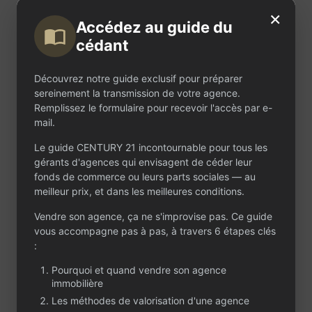
l’agence offre 84 m²
×
modernes et
Accédez au guide du
fonctionnels,
cédant
parfaitement équipés
pour une exploitation
immédiate : vitrine
Découvrez notre guide exclusif pour préparer
valorisante pour les
sereinement la transmission de votre agence.
annonces, matériel
Remplissez le formulaire pour recevoir l'accès par e-
professionnel
mail.
complet et cadre
accueillant pour la
Le guide CENTURY 21 incontournable pour tous les
clientèle. Un bail neuf
gérants d'agences qui envisagent de céder leur
sera signé à la
fonds de commerce ou leurs parts sociales — au
cession, avec un loyer
meilleur prix, et dans les meilleures conditions.
compétitif de 1 940 €
Vendre son agence, ça ne s'improvise pas. Ce guide
par mois, permettant
vous accompagne pas à pas, à travers 6 étapes clés
de démarrer sur des
:
bases solides. Le
portefeuille transmis
Pourquoi et quand vendre son agence
comprend une dizaine
immobilière
de mandats prêts à
Les méthodes de valorisation d'une agence
être exploités,