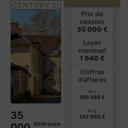
Prix de
cession
35 000 €
Loyer
mensuel
1 940 €
Chiffres
d'affaires
N-1
169 583 €
N-2
35
142 083 €
Référence
000