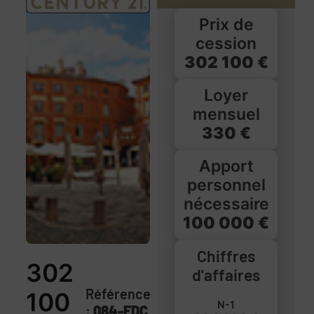
Prix de
cession
302 100 €
Loyer
mensuel
330 €
Apport
personnel
nécessaire
100 000 €
Chiffres
302
d'affaires
Référence
100
N-1
:
084-FDC