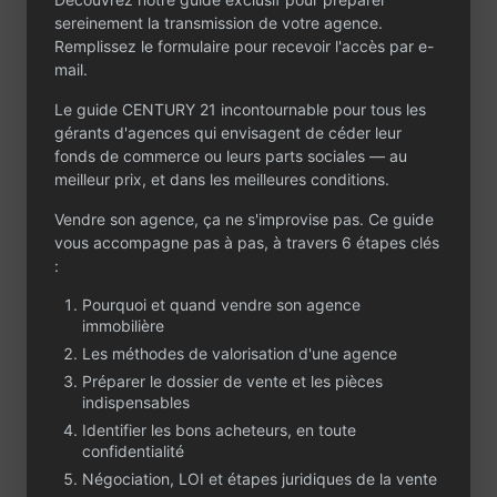
prospection
sereinement la transmission de votre agence.
commerciale et
Remplissez le formulaire pour recevoir l'accès par e-
l’exploitation du
mail.
portefeuille clients
permettraient
Le guide CENTURY 21 incontournable pour tous les
d’accroître
gérants d'agences qui envisagent de céder leur
significativement le
fonds de commerce ou leurs parts sociales — au
chiffre d’affaires et la
meilleur prix, et dans les meilleures conditions.
rentabilité.
Vendre son agence, ça ne s'improvise pas. Ce guide
L’équipe comprend le
vous accompagne pas à pas, à travers 6 étapes clés
dirigeant, une
:
gestionnaire dédiée
Pourquoi et quand vendre son agence
au suivi du
immobilière
portefeuille de
Les méthodes de valorisation d'une agence
gestion locative, un
agent commercial en
Préparer le dossier de vente et les pièces
transaction et un
indispensables
apprenti. Cette
Identifier les bons acheteurs, en toute
organisation assure la
confidentialité
continuité
Négociation, LOI et étapes juridiques de la vente
opérationnelle de