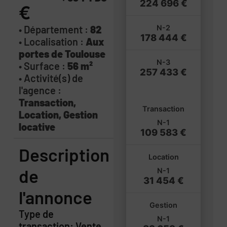
224 696 €
€
• Département :
82
N-2
178 444 €
• Localisation :
Aux
portes de Toulouse
N-3
• Surface :
56 m²
257 433 €
• Activité(s) de
l'agence :
Transaction,
Transaction
Location, Gestion
N-1
locative
109 583 €
Description
Location
de
N-1
31 454 €
l'annonce
Gestion
Type de
N-1
transaction: Vente