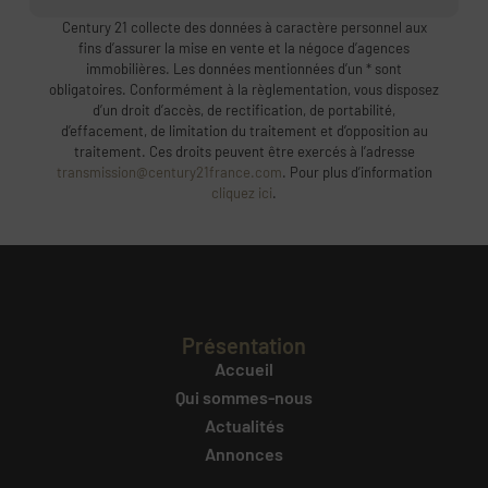
Century 21 collecte des données à caractère personnel aux
fins d’assurer la mise en vente et la négoce d’agences
immobilières. Les données mentionnées d’un * sont
obligatoires. Conformément à la règlementation, vous disposez
d’un droit d’accès, de rectification, de portabilité,
d’effacement, de limitation du traitement et d’opposition au
traitement. Ces droits peuvent être exercés à l’adresse
transmission@century21france.com
. Pour plus d’information
cliquez ici
.
Présentation
Accueil
Qui sommes-nous
Actualités
Annonces