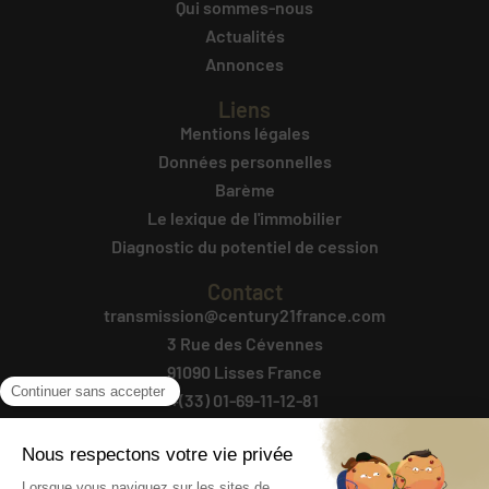
Qui sommes-nous
Actualités
Annonces
Liens
Mentions légales
Données personnelles
Barème
Le lexique de l'immobilier
Diagnostic du potentiel de cession
Contact
transmission@century21france.com
3 Rue des Cévennes
91090 Lisses France
+(33) 01-69-11-12-81
Contactez-nous
Suivez-Nous