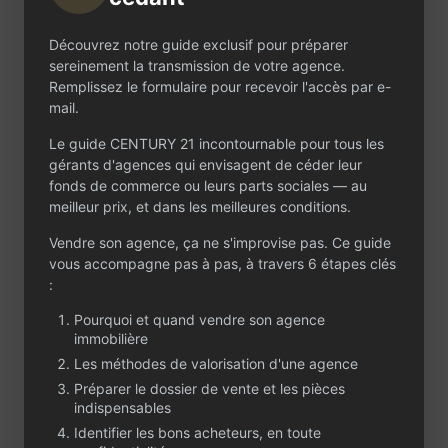
fixe, du mobilier de
bureau ainsi qu’un
Découvrez notre guide exclusif pour préparer
photocopieur en
sereinement la transmission de votre agence.
location. L’ensemble
Remplissez le formulaire pour recevoir l'accès par e-
est fonctionnel et
mail.
immédiatement
Le guide CENTURY 21 incontournable pour tous les
exploitable. Le bail
gérants d'agences qui envisagent de céder leur
commercial sera
fonds de commerce ou leurs parts sociales — au
renouvelé à l’occasion
meilleur prix, et dans les meilleures conditions.
de la cession. Le loyer
actuel est de 535 €
Vendre son agence, ça ne s'improvise pas. Ce guide
par mois, étant
vous accompagne pas à pas, à travers 6 étapes clés
précisé que ce
:
montant correspond
au bail en cours et
Pourquoi et quand vendre son agence
que le futur loyer sera
immobilière
déterminé dans le
Les méthodes de valorisation d'une agence
cadre du nouveau
Préparer le dossier de vente et les pièces
bail. L’équipe est
indispensables
composée du
Identifier les bons acheteurs, en toute
dirigeant et de trois