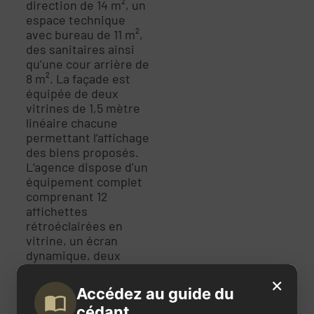
direction de 14 m², un
espace technique
avec bureau de 11 m²,
des sanitaires ainsi
qu’une cour arrière de
8 m². La façade est
équipée de deux
vitrines de 1,5 mètre
linéaire chacune
permettant l’affichage
des biens proposés.
L’agence dispose d’un
équipement complet
comprenant 12
affichettes
rétroéclairées en
vitrine, un écran
dynamique, deux
postes informatiques,
×
un réseau RJ45, la
Accédez au guide du
fibre optique, une
cédant
ligne téléphonique