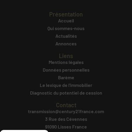
Présentation
Accueil
Qui sommes-nous
Actualités
Annonces
Liens
Mentions légales
Données personnelles
Barème
Le lexique de l'immobilier
Diagnostic du potentiel de cession
Contact
transmission@century21france.com
3 Rue des Cévennes
91090 Lisses France