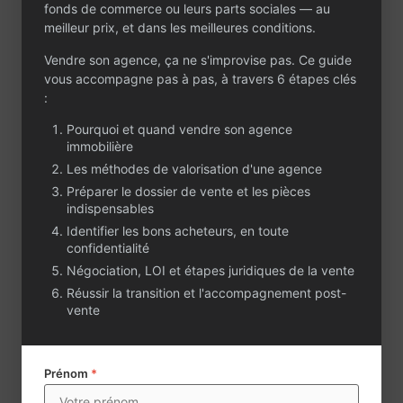
fonds de commerce ou leurs parts sociales — au
comprenant un
meilleur prix, et dans les meilleures conditions.
bureau d’accueil, une
salle d’attente, quatre
Vendre son agence, ça ne s'improvise pas. Ce guide
bureaux et une salle
vous accompagne pas à pas, à travers 6 étapes clés
de réunion, favorisant
:
un environnement de
Pourquoi et quand vendre son agence
travail fluide et
immobilière
efficace. - Des
équipements de
Les méthodes de valorisation d'une agence
qualité, incluant
Préparer le dossier de vente et les pièces
photocopieur,
indispensables
standard
Identifier les bons acheteurs, en toute
téléphonique et
confidentialité
matériel informatique
Négociation, LOI et étapes juridiques de la vente
performant. L’agence
Réussir la transition et l'accompagnement post-
s’appuie sur une
vente
équipe dynamique et
engagée de quatre
conseillers, qui ont su
Prénom
*
maintenir l’ activité
de l’agence malgré