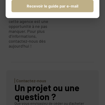
à votre carrière dans
Recevoir le guide par e-mail
l’immobilier ou
entreprendre une
reconversion réussie,
cette agence est une
opportunité à ne pas
manquer. Pour plus
d’informations,
contactez-nous dès
aujourd’hui !
Contactez-nous
Un projet ou une
question ?
Que vous envisagiez de céder ou d’acheter