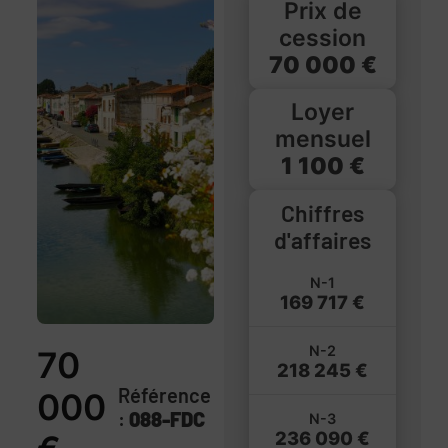
Prix de
cession
70 000 €
Loyer
mensuel
1 100 €
Chiffres
d'affaires
N-1
169 717 €
N-2
70
218 245 €
Référence
000
:
088-FDC
N-3
236 090 €