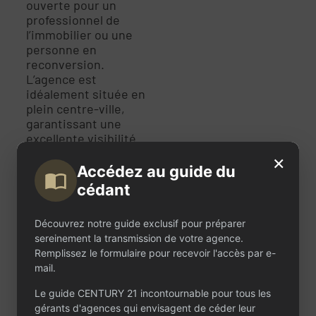
ouverte pour un
professionnel de
l’immobilier ou une
personne en
reconversion.
L’agence est
idéalement située en
plein centre-ville,
garantissant une
excellente visibilité.
Son local commercial
×
de 85 m², spacieux et
Accédez au guide du
fonctionnel, est conçu
cédant
pour offrir un cadre
de travail agréable et
Découvrez notre guide exclusif pour préparer
professionnel : - Une
sereinement la transmission de votre agence.
vitrine attrayante,
Remplissez le formulaire pour recevoir l'accès par e-
équipée d’affichettes
mail.
lumineuses mettant
en valeur les biens
Le guide CENTURY 21 incontournable pour tous les
proposés. - Un
gérants d'agences qui envisagent de céder leur
agencement soigné,