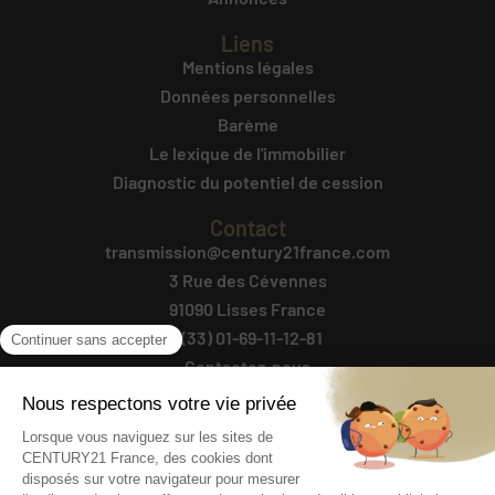
Liens
Mentions légales
Données personnelles
Barème
Le lexique de l'immobilier
Diagnostic du potentiel de cession
Contact
transmission@century21france.com
3 Rue des Cévennes
91090 Lisses France
+(33) 01-69-11-12-81
Contactez-nous
Suivez-Nous