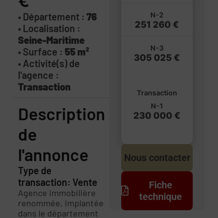
€
• Département :
76
N-2
251 260 €
• Localisation :
Seine-Maritime
N-3
• Surface :
55 m²
305 025 €
• Activité(s) de
l'agence :
Transaction
Transaction
N-1
Description
230 000 €
de
l'annonce
Nous contacter
Type de
transaction: Vente
Fiche
Agence immobilière
technique
renommée, implantée
dans le département