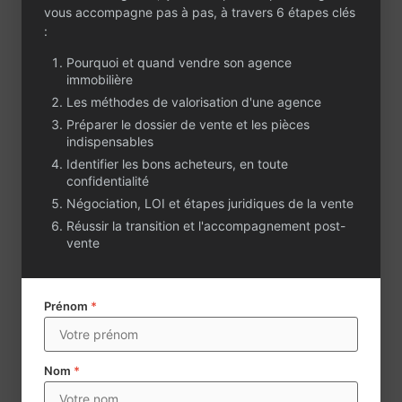
vous accompagne pas à pas, à travers 6 étapes clés
dirigeant, d’une
:
conseillère
transaction et de
Pourquoi et quand vendre son agence
deux alternants.
immobilière
L’agence dispose d’un
Les méthodes de valorisation d'une agence
important portefeuille
Préparer le dossier de vente et les pièces
de mandats, avec une
indispensables
centaine de biens à la
Identifier les bons acheteurs, en toute
vente, dont plus de la
confidentialité
moitié en exclusivité.
Le chiffre d’affaires
Négociation, LOI et étapes juridiques de la vente
annuel moyen de
Réussir la transition et l'accompagnement post-
l’activité
vente
transactionnelle est
d’environ 250 000 €.
Le potentiel de
Prénom
*
développement est
significatif,
notamment par la
Nom
*
structuration et le
renforcement de