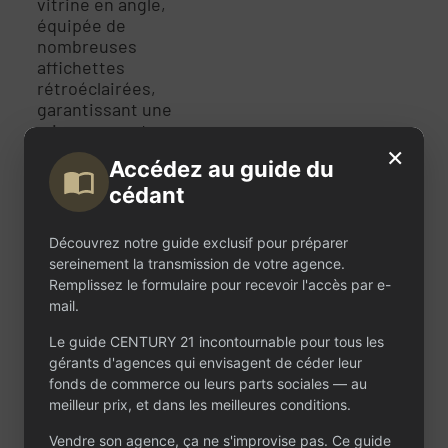
vitrine en angle,
équipée de
nombreuses
affichettes
rétroéclairées,
garantissant une
mise en avant
×
optimale des biens.
Accédez au guide du
Les équipements
sont complets et
cédant
modernes, incluant
informatique,
Découvrez notre guide exclusif pour préparer
standard
sereinement la transmission de votre agence.
téléphonique,
Remplissez le formulaire pour recevoir l'accès par e-
photocopieur et
mail.
mobilier de bureaux.
Le loyer modéré
Le guide CENTURY 21 incontournable pour tous les
s’élève à 14 400 € par
gérants d'agences qui envisagent de céder leur
an, optimisant ainsi la
fonds de commerce ou leurs parts sociales — au
rentabilité de
meilleur prix, et dans les meilleures conditions.
l’activité. L’équipe est
Vendre son agence, ça ne s'improvise pas. Ce guide
composée du