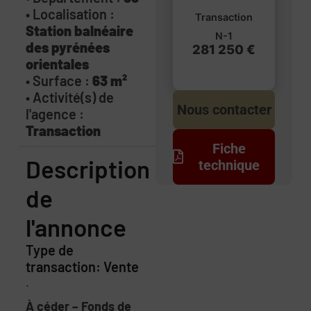
• Localisation :
Transaction
Station balnéaire
N-1
des pyrénées
281 250 €
orientales
• Surface :
63 m²
• Activité(s) de
Nous contacter
l'agence :
Transaction
Fiche
Description
technique
de
l'annonce
Type de
transaction: Vente
.
À céder – Fonds de