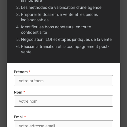
de l’année.
immobilière
Les méthodes de valorisation d'une agence
Marché dynamique
Préparer le dossier de vente et les pièces
offrant un fort
indispensables
potentiel de
Identifier les bons acheteurs, en toute
développement grâce
confidentialité
à un volume de
Négociation, LOI et étapes juridiques de la vente
transactions élevé,
une forte attractivité
Réussir la transition et l'accompagnement post-
résidentielle et
vente
touristique ainsi
qu’un renouvellement
constant de la
Prénom
*
clientèle.
Équipe en place :
dirigeant et 3
Nom
*
conseillers
transaction.
Possibilité pour le
Email
*
repreneur de
rejoindre le réseau