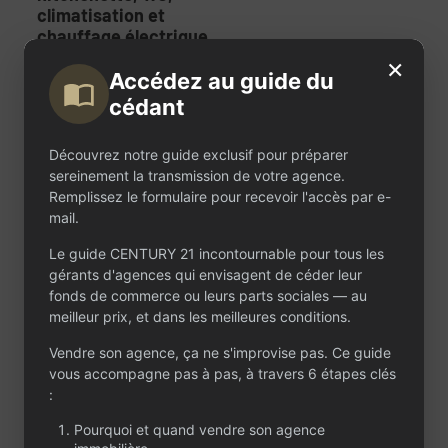
climatisation et
chauffage électrique.
Agence parfaitement
×
équipée et
Accédez au guide du
immédiatement
cédant
opérationnelle. Bail
commercial en cours
Découvrez notre guide exclusif pour préparer
jusqu’en février 2029.
sereinement la transmission de votre agence.
Loyer mensuel : 1 639
Remplissez le formulaire pour recevoir l'accès par e-
€.
mail.
Secteur littoral
Le guide CENTURY 21 incontournable pour tous les
particulièrement
gérants d'agences qui envisagent de céder leur
attractif, porté par
fonds de commerce ou leurs parts sociales — au
une clientèle de
meilleur prix, et dans les meilleures conditions.
résidents principaux
et secondaires, un
Vendre son agence, ça ne s'improvise pas. Ce guide
cadre de vie
vous accompagne pas à pas, à travers 6 étapes clés
recherché et une
:
activité immobilière
soutenue tout au long
Pourquoi et quand vendre son agence