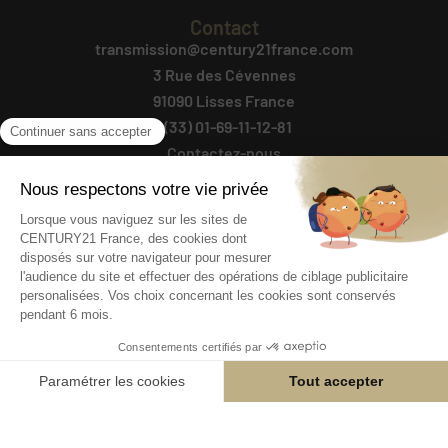
Contact
transmission@century21france.com
3 Rue des Cévennes
91090 Lisses France
+(33) 01-69-11-12-81
Contactez-nous
Suivez-Nous
Agencesimmobilieresavendre.fr
@ 2025 AGENCES
est un site d'annonces
IMMOBILIERES A VENDRE
d'agences immobilières créé
par CENTURY 21.