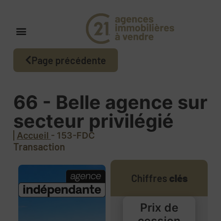
Page précédente
66 - Belle agence sur
secteur privilégié
Accueil
- 153-FDC
Transaction
Chiffres
clés
Prix de
cession