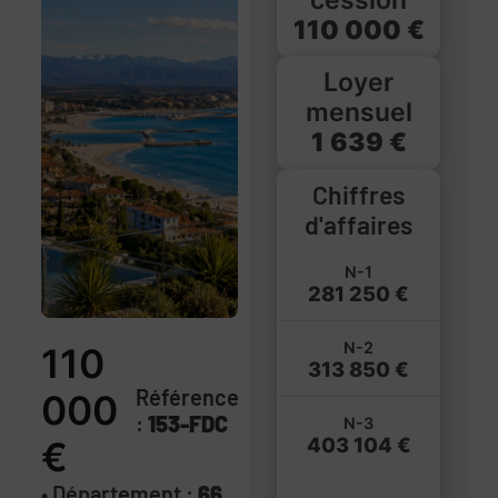
110 000 €
Loyer
mensuel
1 639 €
Chiffres
d'affaires
N-1
281 250 €
N-2
110
313 850 €
Référence
000
:
153-FDC
N-3
403 104 €
€
• Département :
66