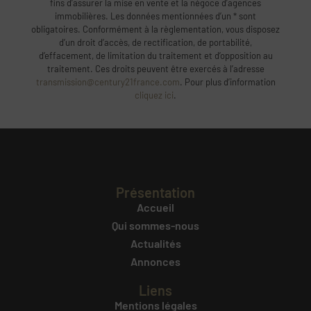
fins d’assurer la mise en vente et la négoce d’agences
immobilières. Les données mentionnées d’un * sont
obligatoires. Conformément à la règlementation, vous disposez
d’un droit d’accès, de rectification, de portabilité,
d’effacement, de limitation du traitement et d’opposition au
traitement. Ces droits peuvent être exercés à l’adresse
transmission@century21france.com
. Pour plus d’information
cliquez ici
.
Présentation
Accueil
Qui sommes-nous
Actualités
Annonces
Liens
Mentions légales