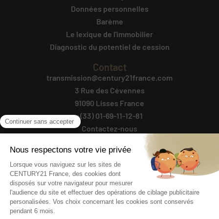
Données personnelles
Barème
Le lexique de l'immobilier
Diagnostic du potentiel de cession
Contact
transmission@century21france.com
3 Rue des Cévennes
91090 Lisses France
+(33) 01-69-11-12-81
Contactez-nous
Suivez-Nous