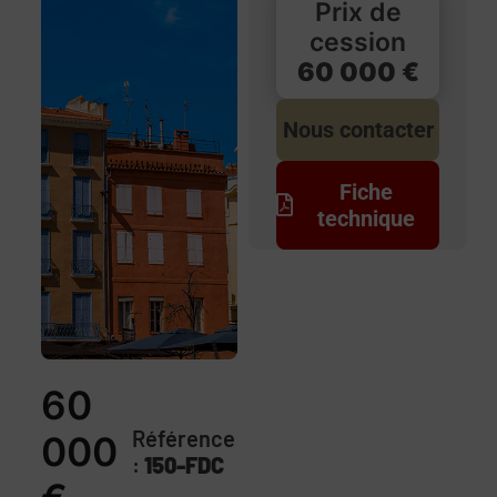
Prix de
cession
60 000 €
Nous contacter
Fiche
technique
60
Référence
000
:
150-FDC