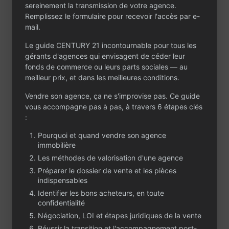
sereinement la transmission de votre agence.
d’équipe et
Remplissez le formulaire pour recevoir l'accès par e-
développement du
mail.
portefeuille.
Le guide CENTURY 21 incontournable pour tous les
Cession pour
gérants d'agences qui envisagent de céder leur
changement de projet
fonds de commerce ou leurs parts sociales — au
professionnel. Prix :
meilleur prix, et dans les meilleures conditions.
60 000 € frais
d’agence inclus.
Vendre son agence, ça ne s'improvise pas. Ce guide
vous accompagne pas à pas, à travers 6 étapes clés
Commune dynamique
:
des Pyrénées-
Orientales, forte
Pourquoi et quand vendre son agence
attractivité
immobilière
résidentielle et
Les méthodes de valorisation d'une agence
touristique, bassin de
Préparer le dossier de vente et les pièces
population en
indispensables
croissance, qualité de
vie recherchée, flux
Identifier les bons acheteurs, en toute
confidentialité
démographiques
positifs, marché
Négociation, LOI et étapes juridiques de la vente
immobilier soutenu et
Réussir la transition et l'accompagnement post-