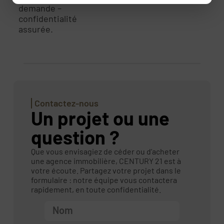
demande –
confidentialité
assurée.
Contactez-nous
Un projet ou une
question ?
Que vous envisagiez de céder ou d’acheter
une agence immobilière, CENTURY 21 est à
votre écoute. Partagez votre projet dans le
formulaire : notre équipe vous contactera
rapidement, en toute confidentialité.