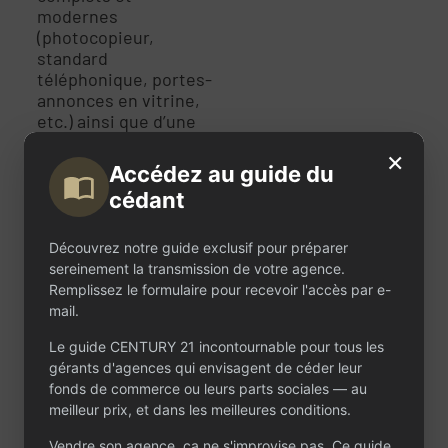
modernes
(photocopieur,
standard
téléphonique, portes-
annonces en vitrine,
etc.) ainsi que d’une
belle vitrine
×
permettant de mettre
Accédez au guide du
en avant
cédant
efficacement les
biens. Un bail neuf
sera consenti à la
Découvrez notre guide exclusif pour préparer
signature avec un
sereinement la transmission de votre agence.
loyer mensuel de 1 667
Remplissez le formulaire pour recevoir l'accès par e-
€. L’équipe en place
mail.
se compose des
Le guide CENTURY 21 incontournable pour tous les
dirigeants, d’un agent
gérants d'agences qui envisagent de céder leur
commercial et d'un
fonds de commerce ou leurs parts sociales — au
VRP Salarié. Le stock
meilleur prix, et dans les meilleures conditions.
de mandats est
conséquent,
Vendre son agence, ça ne s'improvise pas. Ce guide