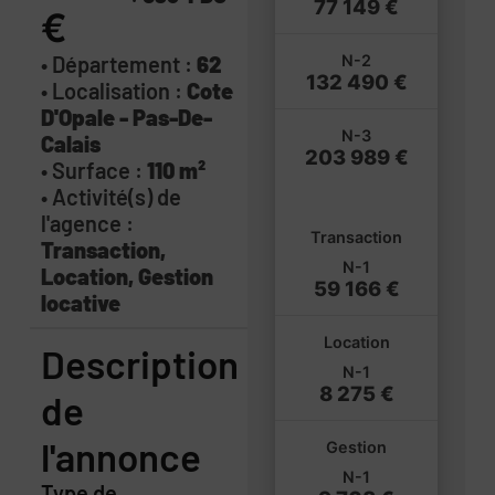
77 149 €
€
• Département :
62
N-2
132 490 €
• Localisation :
Cote
D'Opale - Pas-De-
N-3
Calais
203 989 €
• Surface :
110 m²
• Activité(s) de
l'agence :
Transaction
Transaction,
N-1
Location, Gestion
59 166 €
locative
Location
Description
N-1
8 275 €
de
l'annonce
Gestion
N-1
Type de