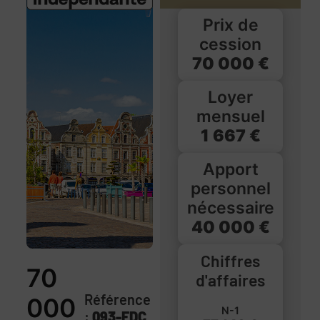
Prix de
cession
70 000 €
Loyer
mensuel
1 667 €
Apport
personnel
nécessaire
40 000 €
Chiffres
70
d'affaires
Référence
000
N-1
:
093-FDC