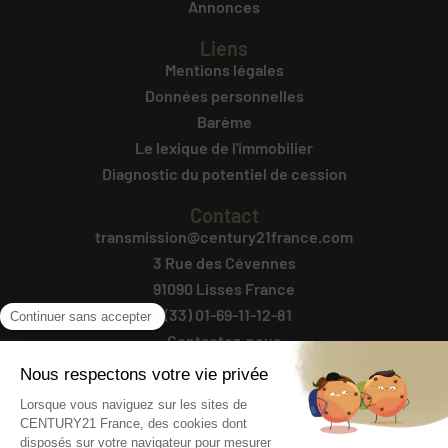
Annonces
Liens
Mentions légales
Données personnelles
Barème
Le lexique de l'immobilier
Diagnostic du potentiel de cession
Contact
transmission@century21france.com
3 Rue des Cévennes
91090 Lisses France
+(33) 01-69-11-12-81
Contactez-nous
Suivez-Nous