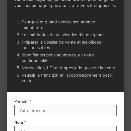
comprenant près de
vous accompagne pas à pas, à travers 6 étapes clés
50 biens résidentiels
:
et une dizaine de
programmes neufs à
Pourquoi et quand vendre son agence
commercialiser. Le
immobilière
portefeuille de
Les méthodes de valorisation d'une agence
gestion, en
Préparer le dossier de vente et les pièces
croissance régulière,
indispensables
rassemble aujourd’hui
Identifier les bons acheteurs, en toute
près de 30 lots, aussi
confidentialité
bien des
Négociation, LOI et étapes juridiques de la vente
appartements que
Réussir la transition et l'accompagnement post-
des maisons. Si le
vente
chiffre d’affaires
actuel reste modeste,
le potentiel de
développement est
Prénom
*
considérable. Le
marché local
enregistre plus de
Nom
*
300 transactions par