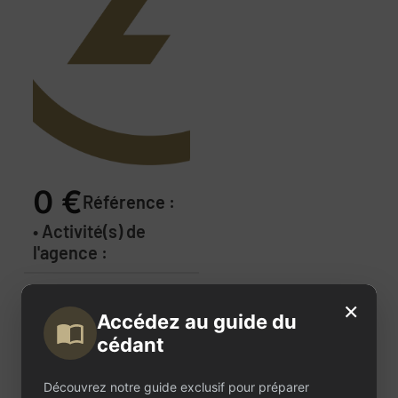
0 €
Référence :
• Activité(s) de
l'agence :
Description
×
Accédez au guide du
de
cédant
l'annonce
Découvrez notre guide exclusif pour préparer