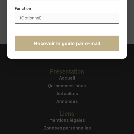
obligatoires. Conformément à la règlementation, vous disposez
d’un droit d’accès, de rectification, de portabilité,
Fonction
d’effacement, de limitation du traitement et d’opposition au
traitement. Ces droits peuvent être exercés à l’adresse
transmission@century21france.com
. Pour plus d’information
cliquez ici
.
Recevoir le guide par e-mail
Présentation
Accueil
Qui sommes-nous
Actualités
Annonces
Liens
Mentions légales
Données personnelles