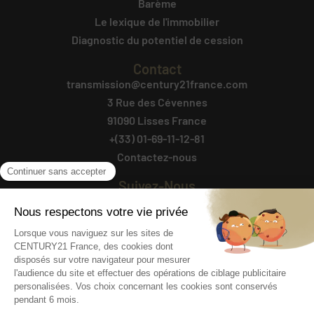
Barème
Le lexique de l'immobilier
Diagnostic du potentiel de cession
Contact
transmission@century21france.com
3 Rue des Cévennes
91090 Lisses France
+(33) 01-69-11-12-81
Contactez-nous
Suivez-Nous