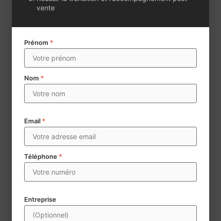
vente
Prénom
*
Nom
*
Email
*
Téléphone
*
Envoyer
Century 21 collecte des données à caractère personnel aux
Entreprise
fins d’assurer la mise en vente et la négoce d’agences
immobilières. Les données mentionnées d’un * sont