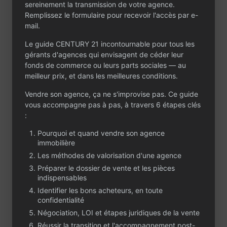
sereinement la transmission de votre agence.
Remplissez le formulaire pour recevoir l'accès par e-
mail.
Le guide CENTURY 21 incontournable pour tous les
gérants d'agences qui envisagent de céder leur
Contactez-nous
fonds de commerce ou leurs parts sociales — au
Un projet ou une
meilleur prix, et dans les meilleures conditions.
question ?
Vendre son agence, ça ne s'improvise pas. Ce guide
vous accompagne pas à pas, à travers 6 étapes clés
Que vous envisagiez de céder ou d’acheter
:
une agence immobilière, CENTURY 21 est à
votre écoute. Partagez votre projet dans le
Pourquoi et quand vendre son agence
formulaire : notre équipe vous contactera
immobilière
rapidement, en toute confidentialité.
Les méthodes de valorisation d'une agence
Préparer le dossier de vente et les pièces
indispensables
Identifier les bons acheteurs, en toute
confidentialité
Négociation, LOI et étapes juridiques de la vente
Réussir la transition et l'accompagnement post-