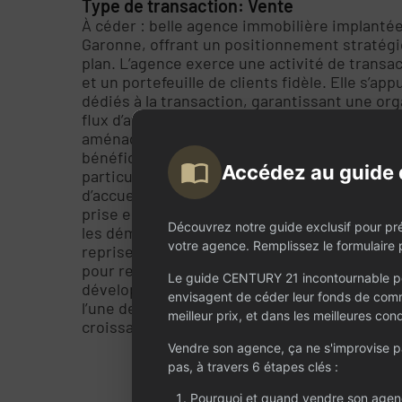
Type de transaction: Vente
À céder : belle agence immobilière implantée
Garonne, offrant un positionnement stratégi
plan. L’agence exerce une activité de transac
et un portefeuille de clients fidèle. Elle s’a
dédiés à la transaction, garantissant une org
flux d’affaires. Les locaux offrent une surfa
aménagés pour optimiser le confort de la cli
bénéficient d’un loyer attractif de 1 500 € pa
Accédez au guide 
particulièrement compétitif au regard de l’em
d’accueil soigné, bureaux fonctionnels et ou
prise en main immédiate et sereine. Centur
Découvrez notre guide exclusif pour pr
les démarches d’acquisition. Le futur dirigea
votre agence. Remplissez le formulaire p
reprise, ainsi que d’un plan d’accompagnemen
pour relancer l’agence dans les meilleures c
Le guide CENTURY 21 incontournable po
développement. Une opportunité rare pour un
envisagent de céder leur fonds de comm
l’une des zones les plus attractives du départ
meilleur prix, et dans les meilleures cond
croissance dans un marché dynamique. Doss
Vendre son agence, ça ne s'improvise 
pas, à travers 6 étapes clés :
Pourquoi et quand vendre son agen