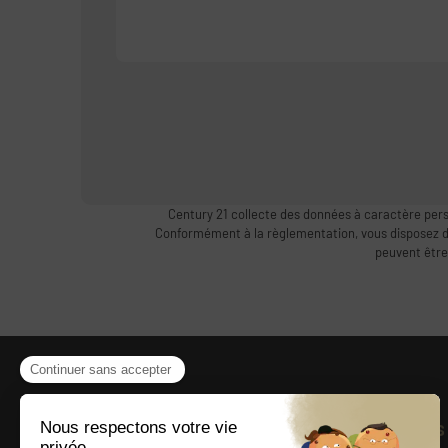
Century 21 collecte des données à caractère pers
Conformément à la règlementation, vous disposez d’un
peuvent être
Présentation
Liens