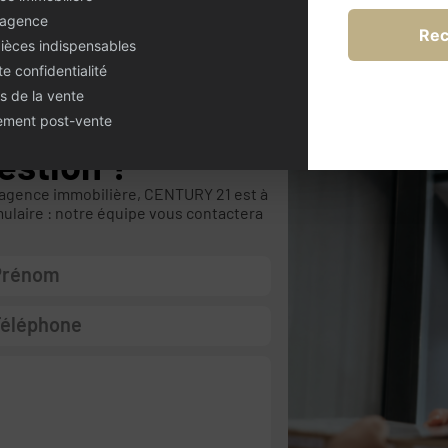
 agence
Rec
pièces indispensables
te confidentialité
s de la vente
nement post-vente
estion ?
 agence immobilière, CENTURY 21 est à
mulaire : notre équipe vous contactera