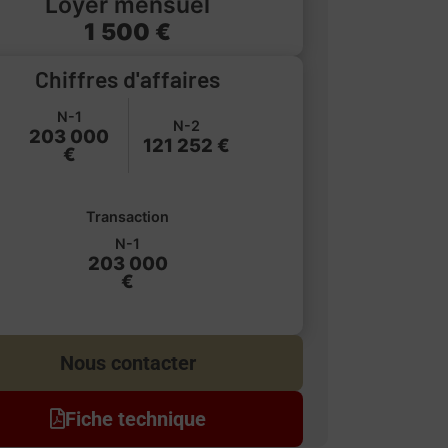
Loyer mensuel
1 500 €
Chiffres d'affaires
N-1
N-2
203 000
121 252 €
€
Transaction
N-1
203 000
€
Nous contacter
Fiche technique