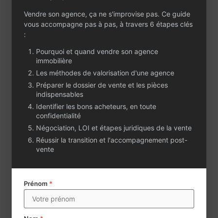
structurée et
compétente,
Vendre son agence, ça ne s'improvise pas. Ce guide
composée de 6
vous accompagne pas à pas, à travers 6 étapes clés
personnes pour la
:
transaction, la
Pourquoi et quand vendre son agence
location et la gestion.
immobilière
Le portefeuille de
Les méthodes de valorisation d'une agence
gestion, comptant un
peu plus de 180 lots,
Préparer le dossier de vente et les pièces
est de grande qualité,
indispensables
sans vacance locative
Identifier les bons acheteurs, en toute
ni procédure en
confidentialité
cours. Il génère un
Négociation, LOI et étapes juridiques de la vente
chiffre d'affaires
Réussir la transition et l'accompagnement post-
annuel de 76 000 €
vente
pour la gestion et 53
000 € pour la location.
L’activité
Prénom
*
transactionnelle,
actuellement sous-
exploitée, offre un
potentiel de