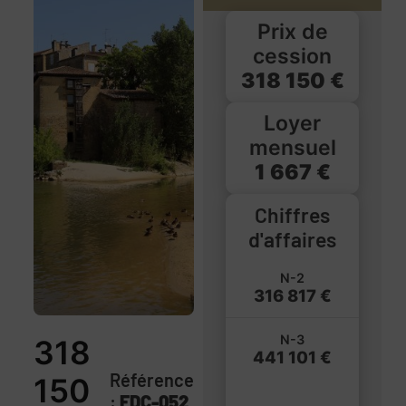
Prix de
cession
318 150 €
Loyer
mensuel
1 667 €
Chiffres
d'affaires
N-2
316 817 €
N-3
318
441 101 €
Référence
150
:
FDC-052