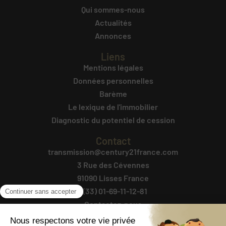
Qui sommes-nous
Actualités
Annonces
Liens
Mentions légales
Données personnelles
Barème
Le lexique de l'immobilier
Diagnostic du potentiel de cession
Contact
transmission@century21france.com
3 Rue des Cévennes
91090 Lisses France
+(33) 01-69-11-12-81
Contactez-nous
Suivez-Nous