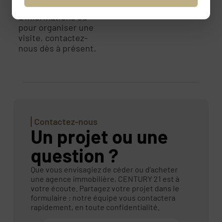
Pour plus
d’informations ou
pour organiser une
visite, contactez-
nous dès à présent.
Contactez-nous
Un projet ou une
question ?
Que vous envisagiez de céder ou d’acheter
une agence immobilière, CENTURY 21 est à
votre écoute. Partagez votre projet dans le
formulaire : notre équipe vous contactera
rapidement, en toute confidentialité.