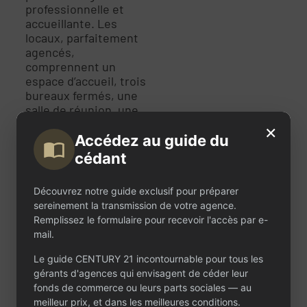
professionnelle et
accueillante. Les
locaux, parfaitement
agencés,
comprennent un
espace d’accueil, trois
bureaux fermés, une
salle de réunion, une
salle d’archives, des
×
toilettes et une
Accédez au guide du
kitchenette. Les deux
cédant
belles vitrines offrent
une visibilité optimale
Découvrez notre guide exclusif pour préparer
et permettent de
sereinement la transmission de votre agence.
mettre en avant de
Remplissez le formulaire pour recevoir l'accès par e-
nombreux biens
mail.
immobiliers. Le loyer
annuel s’élève à 20
Le guide CENTURY 21 incontournable pour tous les
000 € avec un bail
gérants d'agences qui envisagent de céder leur
commercial neuf.
fonds de commerce ou leurs parts sociales — au
L’équipe en place est
meilleur prix, et dans les meilleures conditions.