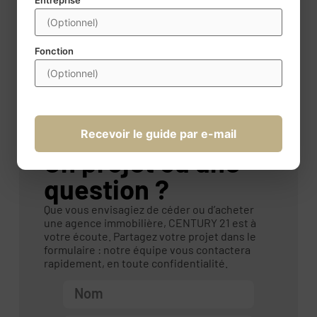
Entreprise
Interrogez-nous sur
cette opportunité.
Fonction
Recevoir le guide par e-mail
Contactez-nous
Un projet ou une
question ?
Que vous envisagiez de céder ou d’acheter
une agence immobilière, CENTURY 21 est à
votre écoute. Partagez votre projet dans le
formulaire : notre équipe vous contactera
rapidement, en toute confidentialité.