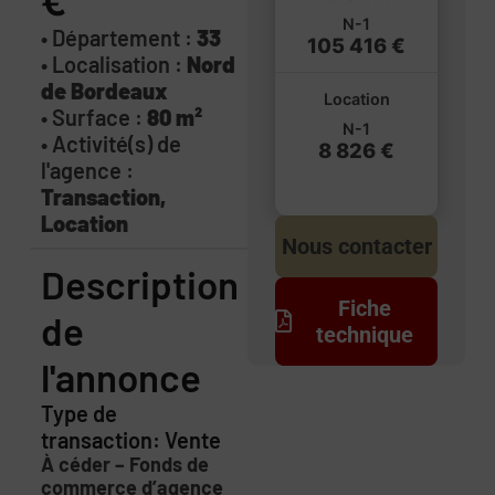
€
N-1
• Département :
33
105 416 €
• Localisation :
Nord
de Bordeaux
Location
• Surface :
80 m²
N-1
• Activité(s) de
8 826 €
l'agence :
Transaction,
Location
Nous contacter
Description
Fiche
de
technique
l'annonce
Type de
transaction: Vente
À céder – Fonds de
commerce d’
ag
ence