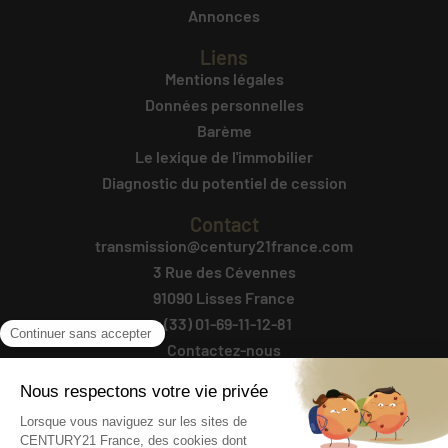
Annonces
Liens
Mentions légales
Données personnelles
Barème
Le lexique de l'immobilier
Diagnostic du potentiel de cession
Contact
transmission@century21france.com
3 Rue des Cévennes
91090 Lisses France
+(33) 01-69-11-12-81
Contactez-nous
Suivez-Nous