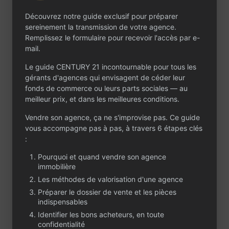
stratégique et d’un
environnement
Découvrez notre guide exclusif pour préparer
commercial
sereinement la transmission de votre agence.
dynamique. L’équipe
Remplissez le formulaire pour recevoir l'accès par e-
est actuellement
mail.
composée du
dirigeant et d’un
Le guide CENTURY 21 incontournable pour tous les
conseiller
gérants d'agences qui envisagent de céder leur
transaction.
fonds de commerce ou leurs parts sociales — au
meilleur prix, et dans les meilleures conditions.
Ville attractive du
Médoc, aux portes de
Vendre son agence, ça ne s'improvise pas. Ce guide
Bordeaux, en forte
vous accompagne pas à pas, à travers 6 étapes clés
croissance
:
démographique,
offrant un cadre de
Pourquoi et quand vendre son agence
immobilière
vie recherché entre
dynamisme
Les méthodes de valorisation d'une agence
économique,
Préparer le dossier de vente et les pièces
accessibilité et
indispensables
marché immobilier
Identifier les bons acheteurs, en toute
actif et porteur.
confidentialité