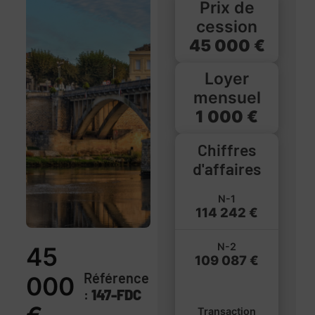
Prix de
cession
45 000 €
Loyer
mensuel
1 000 €
Chiffres
d'affaires
N-1
114 242 €
N-2
45
109 087 €
Référence
000
:
147-FDC
Transaction