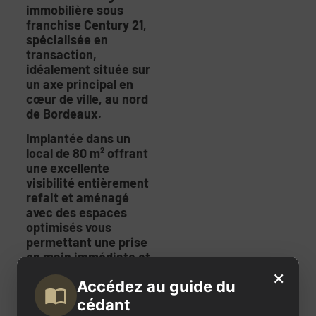
immobilière sous
franchise Century 21,
spécialisée en
transaction,
idéalement située sur
un axe principal en
cœur de ville, au nord
de Bordeaux.
Implantée dans un
local de 80 m² offrant
une excellente
visibilité entièrement
refait et amén
ag
é
avec des espaces
optimisés vous
permettant une prise
en main immédiate et
sereine, cette
×
Accédez au guide du
ag
ence bénéficie
d’un emplacement
cédant