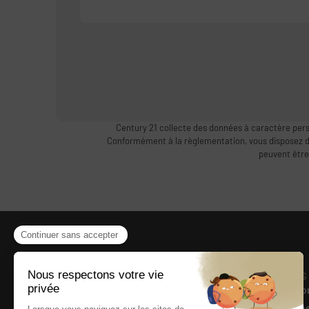
Century 21 collecte des données à caractère pers
Conformément à la règlementation, vous disposez d’un
peuvent être
Présentation
Liens
Accueil
Mentio
Qui sommes-nous
Donnée