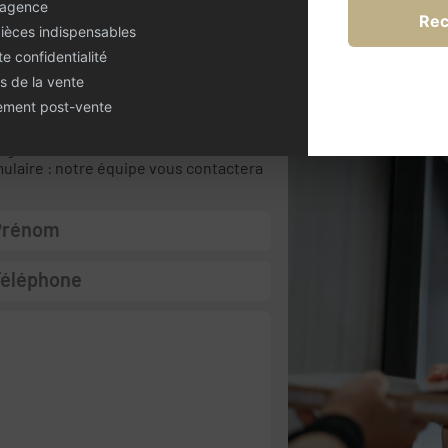
 agence
Rec
pièces indispensables
te confidentialité
s de la vente
estion ?
nement post-vente
 agence immobilière, CENTURY 21 est à
mulaire : notre équipe vous contactera