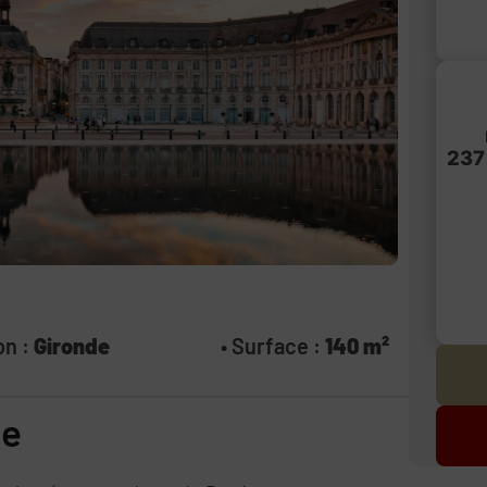
237
on :
Gironde
• Surface :
140 m²
ce