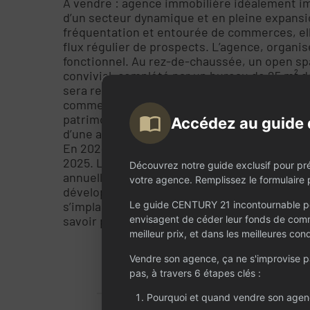
À vendre : agence immobilière idéalement i
d’un secteur dynamique et en pleine expansio
fréquentation et entourée de commerces, elle
flux régulier de prospects. L’agence, organis
fonctionnel. Au rez-de-chaussée, un open spa
convivial, complété par un bureau de 25 m² dé
sera renouvelé lors de la cession, avec un loy
commerciaux sont également proposés à la v
patrimoniale supplémentaire. L’équipe en pl
Accédez au guide 
d’une assistante et de cinq conseillers spéci
En 2024, le chiffre d’affaires a atteint 237 
2025. Le potentiel de croissance reste consi
Découvrez notre guide exclusif pour pr
annuelles sur le secteur, offrant à un repre
votre agence. Remplissez le formulaire p
développement. Le prix du fonds de commerce
Le guide CENTURY 21 incontournable po
s’implanter durablement sur un marché porte
envisagent de céder leur fonds de comm
savoir plus ou organiser une visite.
meilleur prix, et dans les meilleures cond
Vendre son agence, ça ne s'improvise 
pas, à travers 6 étapes clés :
Pourquoi et quand vendre son agen