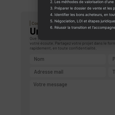
Les méthodes de valorisation d'une
Préparer le dossier de vente et les 
Identifier les bons acheteurs, en tou
Négociation, LOI et étapes juridique
Contactez-nous
Un projet ou une qu
Réussir la transition et l'accompag
Que vous envisagiez de céder ou d’acheter une
votre écoute. Partagez votre projet dans le for
rapidement, en toute confidentialité.