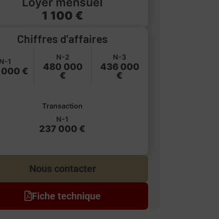
Loyer mensuel
1 100 €
Chiffres d'affaires
N-2
N-3
N-1
480 000
436 000
 000 €
€
€
Transaction
N-1
237 000 €
Nous contacter
Fiche technique