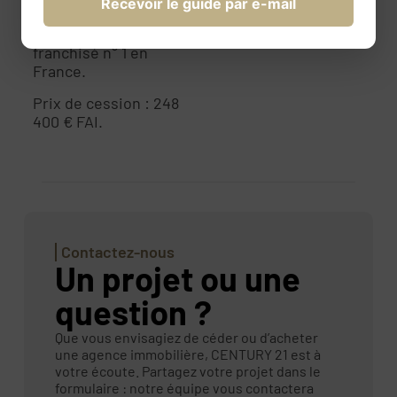
Recevoir le guide par e-mail
rejoindre CENTURY
21, réseau immobilier
franchisé n° 1 en
France.
Prix de cession : 248
400 € FAI.
Contactez-nous
Un projet ou une
question ?
Que vous envisagiez de céder ou d’acheter
une agence immobilière, CENTURY 21 est à
votre écoute. Partagez votre projet dans le
formulaire : notre équipe vous contactera