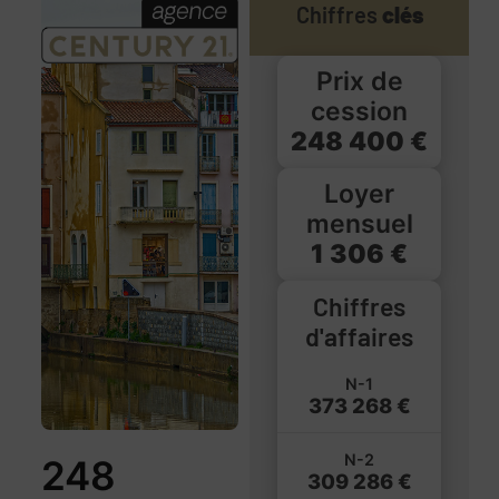
Chiffres
clés
Prix de
cession
248 400 €
Loyer
mensuel
1 306 €
Chiffres
d'affaires
N-1
373 268 €
N-2
248
309 286 €