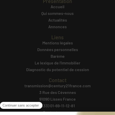
Présentation
Accueil
Qui sommes-nous
Actualités
Annonces
Liens
Mentions légales
Données personnelles
Barème
Le lexique de l'immobilier
Diagnostic du potentiel de cession
Contact
transmission@century21france.com
3 Rue des Cévennes
91090 Lisses France
+(33) 01-69-11-12-81
Contactez-nous