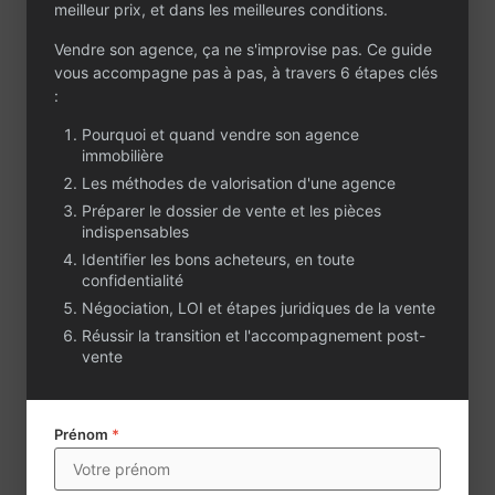
meilleur prix, et dans les meilleures conditions.
représente un
important levier de
Vendre son agence, ça ne s'improvise pas. Ce guide
croissance et de
vous accompagne pas à pas, à travers 6 étapes clés
valorisation future.
:
L’activité transaction
Pourquoi et quand vendre son agence
confirme la solidité de
immobilière
l’agence avec un
Les méthodes de valorisation d'une agence
chiffre d’affaires
Préparer le dossier de vente et les pièces
moyen supérieur à
indispensables
300 000 € sur les trois
Identifier les bons acheteurs, en toute
derniers exercices.
confidentialité
La structure s’appuie
Négociation, LOI et étapes juridiques de la vente
sur une équipe
Réussir la transition et l'accompagnement post-
expérimentée et
vente
opérationnelle : 3
commerciaux et 2
collaborateurs
Prénom
*
administratifs.
Les locaux de 110 m²