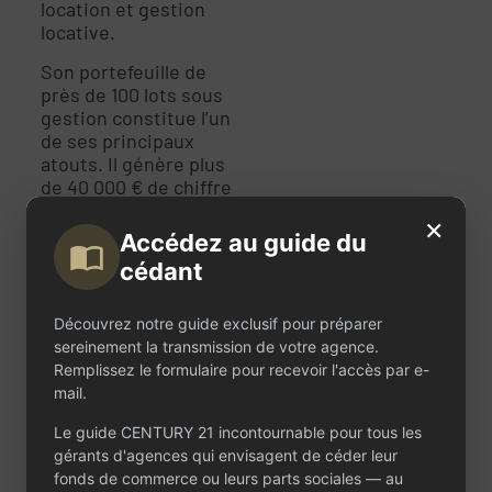
location et gestion
locative.
Son portefeuille de
près de 100 lots sous
gestion constitue l’un
de ses principaux
atouts. Il génère plus
de 40 000 € de chiffre
d’affaires récurrent
×
annuel, sécurise une
Accédez au guide du
partie des revenus et
cédant
fidélise les
propriétaires
bailleurs. Il alimente
Découvrez notre guide exclusif pour préparer
également les
sereinement la transmission de votre agence.
activités de location
Remplissez le formulaire pour recevoir l'accès par e-
et de transaction,
mail.
créant de véritables
Le guide CENTURY 21 incontournable pour tous les
synergies
gérants d'agences qui envisagent de céder leur
commerciales. Son
fonds de commerce ou leurs parts sociales — au
développement