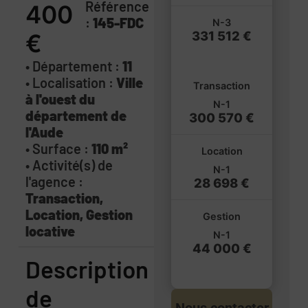
Référence
400
:
145-FDC
N-3
331 512 €
€
• Département :
11
• Localisation :
Ville
Transaction
à l'ouest du
N-1
département de
300 570 €
l'Aude
• Surface :
110 m²
Location
• Activité(s) de
N-1
l'agence :
28 698 €
Transaction,
Location, Gestion
Gestion
locative
N-1
44 000 €
Description
de
Nous contacter