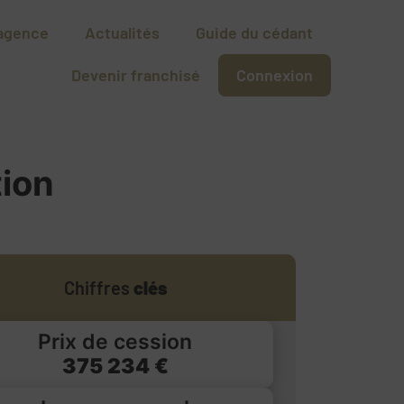
agence
Actualités
Guide du cédant
Devenir franchisé
Connexion
tion
Chiffres
clés
Prix de cession
375 234 €