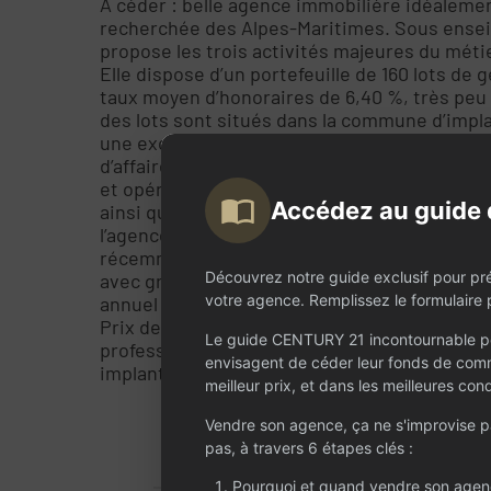
À céder : belle agence immobilière idéalem
recherchée des Alpes-Maritimes. Sous ensei
propose les trois activités majeures du métier
Elle dispose d’un portefeuille de 160 lots de
taux moyen d’honoraires de 6,40 %, très peu d
des lots sont situés dans la commune d’impl
une excellente maîtrise du secteur. Le pôle g
d’affaires, et l’activité location a produit prè
et opérationnelle, comprenant 3 conseillers dé
Accédez au guide 
ainsi que les dirigeants. Le pôle transaction 
l’agence représente un potentiel exceptionne
récemment sur la zone. Les locaux offrent u
Découvrez notre guide exclusif pour pr
avec grand open space, plusieurs bureaux de 
votre agence. Remplissez le formulaire p
annuel : 22 800 € net de TVA. Emplacement pr
Prix de cession : 375 234 €. Une opportunité
Le guide CENTURY 21 incontournable po
professionnel souhaitant reprendre une struc
envisagent de céder leur fonds de comm
implantée.
meilleur prix, et dans les meilleures cond
Vendre son agence, ça ne s'improvise 
pas, à travers 6 étapes clés :
Pourquoi et quand vendre son agen