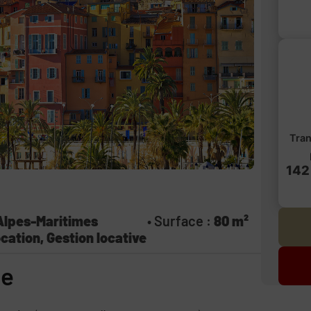
Tran
142
Alpes-Maritimes
• Surface :
80 m²
cation, Gestion locative
ce