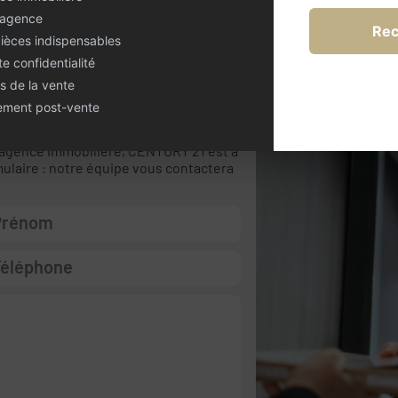
 agence
Rec
pièces indispensables
te confidentialité
s de la vente
nement post-vente
estion ?
 agence immobilière, CENTURY 21 est à
mulaire : notre équipe vous contactera