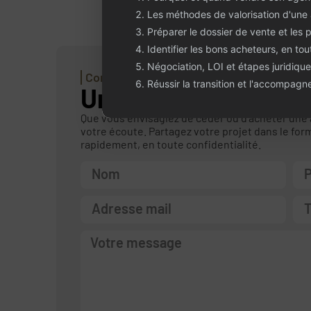
Les méthodes de valorisation d'une
Préparer le dossier de vente et les 
Identifier les bons acheteurs, en tou
Négociation, LOI et étapes juridique
Contactez-nous
Réussir la transition et l'accompag
Un projet ou une qu
Que vous envisagiez de céder ou d’acheter une
votre écoute. Partagez votre projet dans le for
rapidement, en toute confidentialité.