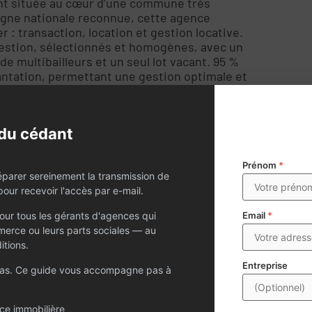
ent située au cœur d’une commune très
gne nationale reconnue, cette agence
 : transaction, location et gestion locative.
 gestion, sélectionnés et homogènes, avec un
e multibailleurs et un seul lot vacant. 95 %
antation, permettant une gestion optimale et
estion génère plus de 100 000 € de chiffre
s de 30 000 € l’an passé. L’équipe est en place
diés à la transaction, 1 conseillère location,
du cédant
reste à développer : le secteur travaillé par
l, avec plus de 350 ventes réalisées
ne surface de 100 m², comprenant un accueil
Prénom
*
éparer sereinement la transmission de
réception, toilettes et kitchenette. Loyer
our recevoir l'accès par e-mail.
emium en cœur de ville, avec forte visibilité.
 rare dans les Alpes-Maritimes, idéale pour un
ur tous les gérants d'agences qui
Email
*
ture solide, rentable et parfaitement
erce ou leurs parts sociales — au
itions.
Entreprise
pas. Ce guide vous accompagne pas à
ce immobilière