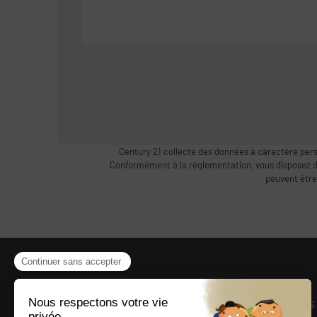
Century 21 collecte des données à caractère pers
Conformément à la règlementation, vous disposez d’un
peuvent être
Présentation
Liens