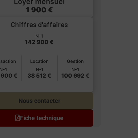
Loyer mensuel
1 900 €
Chiffres d'affaires
N-1
142 900 €
saction
Location
Gestion
N-1
N-1
N-1
 900 €
38 512 €
100 692 €
Nous contacter
Fiche technique